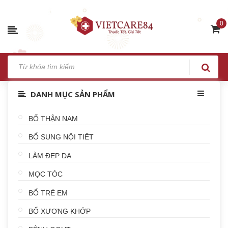
0
DANH MỤC SẢN PHẨM
BỔ THẬN NAM
BỔ SUNG NỘI TIẾT
LÀM ĐẸP DA
MỌC TÓC
BỔ TRẺ EM
BỔ XƯƠNG KHỚP