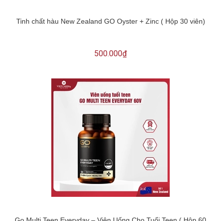
Tinh chất hàu New Zealand GO Oyster + Zinc ( Hộp 30 viên)
500.000₫
Go Multi Teen Everyday – Viên Uống Cho Tuổi Teen ( Hộp 60