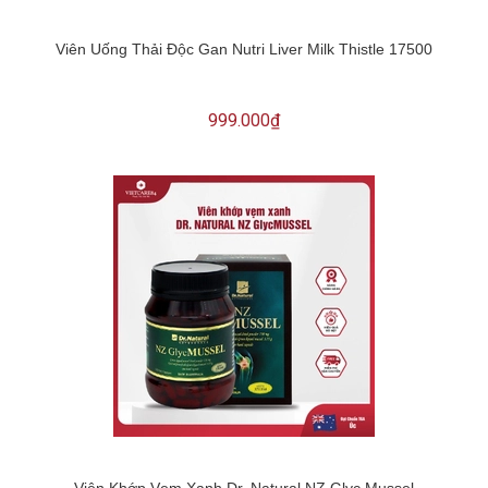
Viên Uống Thải Độc Gan Nutri Liver Milk Thistle 17500
999.000₫
Viên Khớp Vẹm Xanh Dr. Natural NZ Glyc Mussel