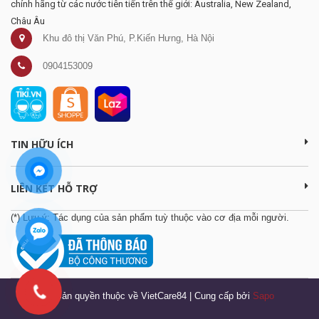
chính hãng từ các nước tiên tiến trên thế giới: Australia, New Zealand,
Châu Âu
Khu đô thị Văn Phú, P.Kiến Hưng, Hà Nội
0904153009
TIN HỮU ÍCH
LIÊN KẾT HỖ TRỢ
(*) Lưu ý: Tác dụng của sản phẩm tuỳ thuộc vào cơ địa mỗi người.
© Bản quyền thuộc về VietCare84
|
Cung cấp bởi
Sapo