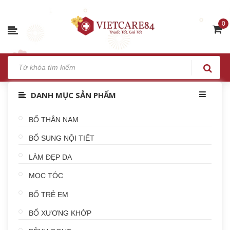
0
DANH MỤC SẢN PHẨM
BỔ THẬN NAM
BỔ SUNG NỘI TIẾT
LÀM ĐẸP DA
MỌC TÓC
BỔ TRẺ EM
BỔ XƯƠNG KHỚP