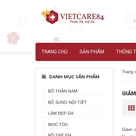
TRANG CHỦ
SẢN PHẨM
THÔNG T
Trang 
DANH MỤC SẢN PHẨM
BỔ THẬN NAM
GIẢM
BỔ SUNG NỘI TIẾT
LÀM ĐẸP DA
MỌC TÓC
Giảm c
BỔ TRẺ EM