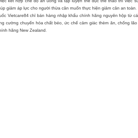
việc kết hợp chế độ ăn uống và tập luyện thể dục thể thao thì việc 
iúp giảm áp lực cho người thừa cân muốn thực hiện giảm cân an toàn.
uốc Vietcare84 chỉ bán hàng nhập khẩu chính hãng nguyên hộp từ các
ăng cường chuyển hóa chất béo, ức chế cảm giác thèm ăn, chống lão
hính hãng New Zealand.