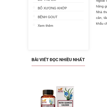
Ngoài 
hãng g
BỔ XƯƠNG KHỚP
Nhà th
BỆNH GOUT
cân, t
khẩu c
Xem thêm
BÀI VIẾT ĐỌC NHIỀU NHẤT