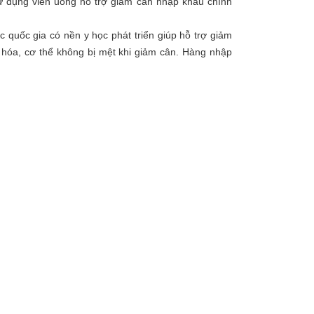
sử dụng viên uống hỗ trợ giảm cân nhập khẩu chính
 quốc gia có nền y học phát triển giúp h
ỗ trợ giảm
 hóa, cơ thể không bị mệt khi giảm cân. Hàng nhập