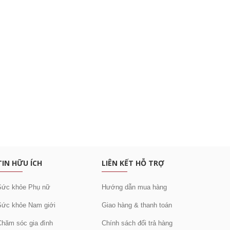
c khuyến mại
TIN HỮU ÍCH
LIÊN KẾT HỖ TRỢ
Sức khỏe Phụ nữ
Hướng dẫn mua hàng
Sức khỏe Nam giới
Giao hàng & thanh toán
Chăm sóc gia đình
Chính sách đổi trả hàng