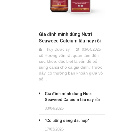
Gia đình mình dùng Nutri
Seaweed Calcium lâu nay rồi
Thủy Dược sỹ
03/04/2026
cô Hương vốn rất quan tâm đến
sức khỏe, đặc biệt là vấn đề bổ
sung canxi cho cả gia đình. Trước
đây, cô thường băn khoăn giữa vô
số...
Gia đình mình dùng Nutri
Seaweed Calcium lâu nay rồi
03/04/2026
"Cô uống sáng da, hợp"
17/03/2026