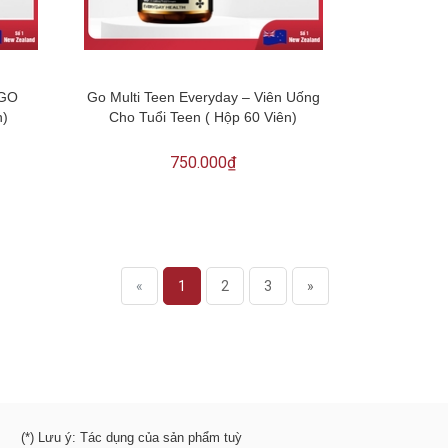
 GO
Go Multi Teen Everyday – Viên Uống
n)
Cho Tuổi Teen ( Hộp 60 Viên)
750.000₫
«
1
2
3
»
(*) Lưu ý: Tác dụng của sản phẩm tuỳ