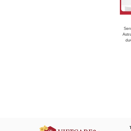
Ser
Astr
dư
Đăng ký tư vấn - nhận tin tứ