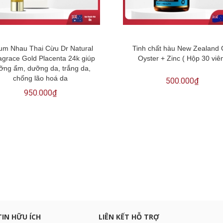
um Nhau Thai Cừu Dr Natural
Tinh chất hàu New Zealand
agrace Gold Placenta 24k giúp
Oyster + Zinc ( Hộp 30 viê
ỡng ẩm, dưỡng da, trắng da,
chống lão hoá da
500.000₫
950.000₫
c khuyến mại
TIN HỮU ÍCH
LIÊN KẾT HỖ TRỢ