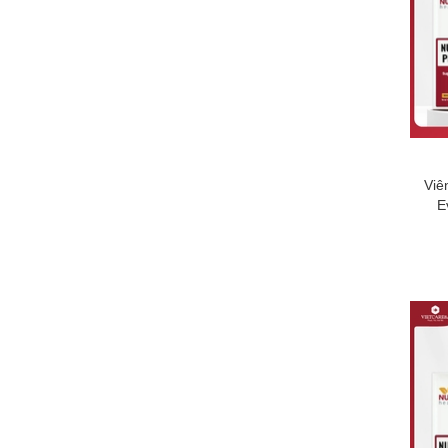
Viê
E