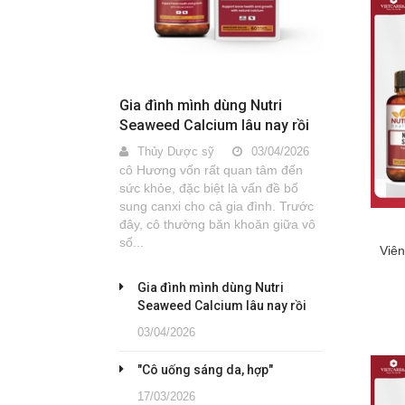
Gia đình mình dùng Nutri
Seaweed Calcium lâu nay rồi
Thủy Dược sỹ
03/04/2026
cô Hương vốn rất quan tâm đến
sức khỏe, đặc biệt là vấn đề bổ
sung canxi cho cả gia đình. Trước
đây, cô thường băn khoăn giữa vô
số...
Viê
Gia đình mình dùng Nutri
Seaweed Calcium lâu nay rồi
03/04/2026
"Cô uống sáng da, hợp"
17/03/2026