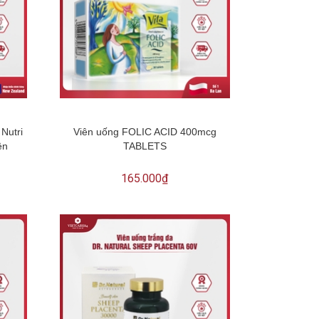
Nutri
Viên uống FOLIC ACID 400mcg
ên
TABLETS
165.000₫