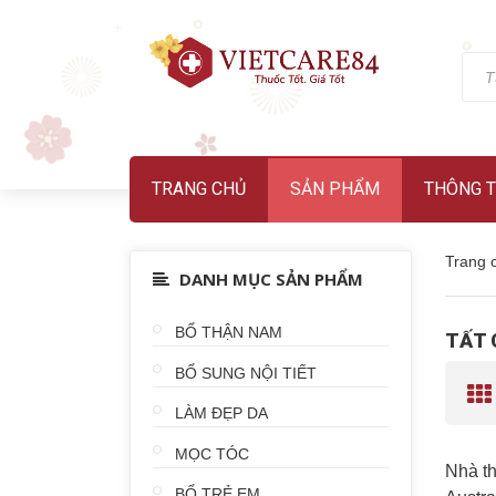
TRANG CHỦ
SẢN PHẨM
THÔNG T
Trang 
DANH MỤC SẢN PHẨM
BỔ THẬN NAM
TẤT 
BỔ SUNG NỘI TIẾT
LÀM ĐẸP DA
MỌC TÓC
Nhà th
BỔ TRẺ EM