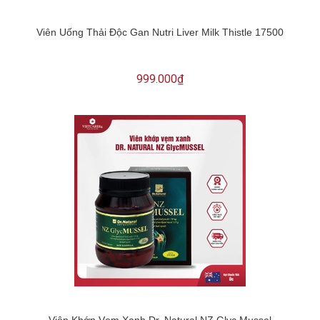
Viên Uống Thải Độc Gan Nutri Liver Milk Thistle 17500
999.000₫
Viên Khớp Vẹm Xanh Dr. Natural NZ Glyc Mussel