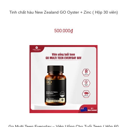
Tinh chất hàu New Zealand GO Oyster + Zinc ( Hộp 30 viên)
500.000₫
Go Multi Teen Everyday – Viên Uống Cho Tuổi Teen ( Hộp 60