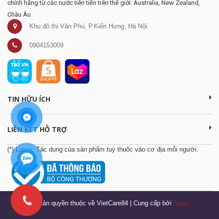
chính hãng từ các nước tiên tiến trên thế giới: Australia, New Zealand,
Châu Âu
Khu đô thị Văn Phú, P.Kiến Hưng, Hà Nội
0904153009
TIN HỮU ÍCH
LIÊN KẾT HỖ TRỢ
(*) Lưu ý: Tác dụng của sản phẩm tuỳ thuộc vào cơ địa mỗi người.
© Bản quyền thuộc về VietCare84
|
Cung cấp bởi
Sapo