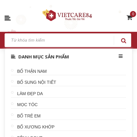
0
DANH MỤC SẢN PHẨM
BỔ THẬN NAM
BỔ SUNG NỘI TIẾT
LÀM ĐẸP DA
MỌC TÓC
BỔ TRẺ EM
BỔ XƯƠNG KHỚP