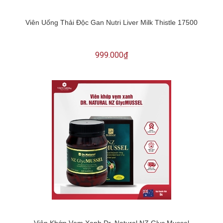
Viên Uống Thải Độc Gan Nutri Liver Milk Thistle 17500
999.000₫
Viên Khớp Vẹm Xanh Dr. Natural NZ Glyc Mussel