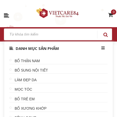
0
DANH MỤC SẢN PHẨM
BỔ THẬN NAM
BỔ SUNG NỘI TIẾT
LÀM ĐẸP DA
MỌC TÓC
BỔ TRẺ EM
BỔ XƯƠNG KHỚP