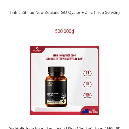
Tinh chất hàu New Zealand GO Oyster + Zinc ( Hộp 30 viên)
500.000₫
Go Multi Teen Everyday – Viên Uống Cho Tuổi Teen ( Hộp 60