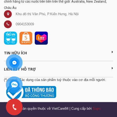
chính hãng từ các nước tiên tiến trên thế giới: Australia, New Zealand,
Châu Âu
Khu đô thị Văn Phú, P.Kiến Hưng, Hà Nội
0904153009
TIN HỮU ÍCH
LIÊN KẾT HỖ TRỢ
(*) Lưu ý: Tác dụng của sản phẩm tuỳ thuộc vào cơ địa mỗi người.
© Bản quyền thuộc về VietCare84
|
Cung cấp bởi
Sapo