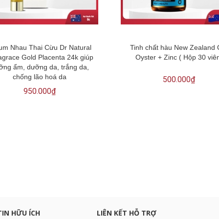
um Nhau Thai Cừu Dr Natural
Tinh chất hàu New Zealand
agrace Gold Placenta 24k giúp
Oyster + Zinc ( Hộp 30 viê
ỡng ẩm, dưỡng da, trắng da,
chống lão hoá da
500.000₫
950.000₫
c khuyến mại
TIN HỮU ÍCH
LIÊN KẾT HỖ TRỢ