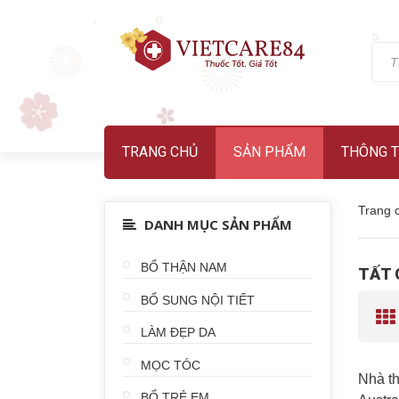
TRANG CHỦ
SẢN PHẨM
THÔNG T
Trang 
DANH MỤC SẢN PHẨM
BỔ THẬN NAM
TẤT 
BỔ SUNG NỘI TIẾT
LÀM ĐẸP DA
MỌC TÓC
Nhà th
BỔ TRẺ EM