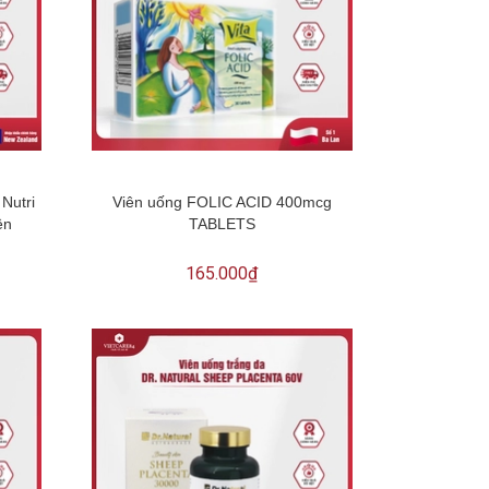
Nutri
Viên uống FOLIC ACID 400mcg
ên
TABLETS
165.000₫