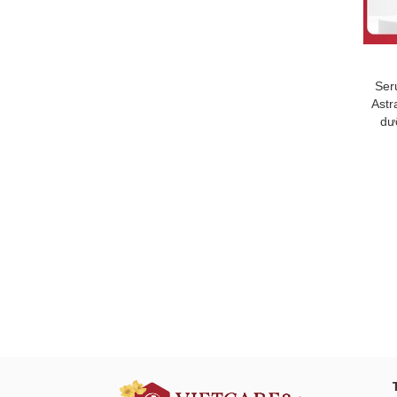
Ser
Astr
dư
Đăng ký tư vấn - nhận tin tứ