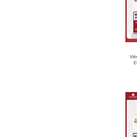
Viê
E