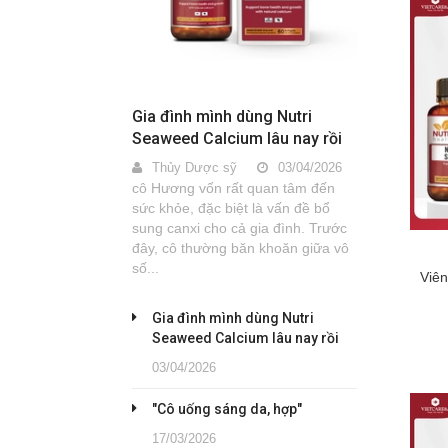
Gia đình mình dùng Nutri
Seaweed Calcium lâu nay rồi
Thủy Dược sỹ
03/04/2026
cô Hương vốn rất quan tâm đến
sức khỏe, đặc biệt là vấn đề bổ
sung canxi cho cả gia đình. Trước
đây, cô thường băn khoăn giữa vô
số...
Viê
Gia đình mình dùng Nutri
Seaweed Calcium lâu nay rồi
03/04/2026
"Cô uống sáng da, hợp"
17/03/2026