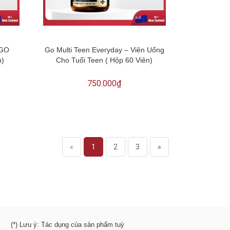
 GO
Go Multi Teen Everyday – Viên Uống
n)
Cho Tuổi Teen ( Hộp 60 Viên)
750.000₫
«
1
2
3
»
(*) Lưu ý: Tác dụng của sản phẩm tuỳ