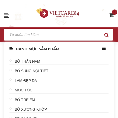
0
DANH MỤC SẢN PHẨM
BỔ THẬN NAM
BỔ SUNG NỘI TIẾT
LÀM ĐẸP DA
MỌC TÓC
BỔ TRẺ EM
BỔ XƯƠNG KHỚP