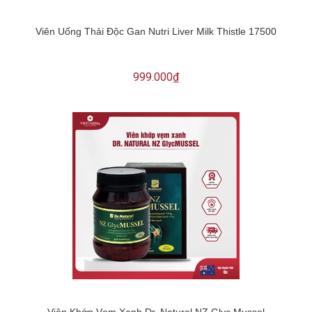
Viên Uống Thải Độc Gan Nutri Liver Milk Thistle 17500
999.000₫
Viên Khớp Vẹm Xanh Dr. Natural NZ Glyc Mussel