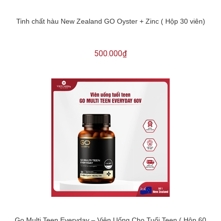
Tinh chất hàu New Zealand GO Oyster + Zinc ( Hộp 30 viên)
500.000₫
Go Multi Teen Everyday – Viên Uống Cho Tuổi Teen ( Hộp 60