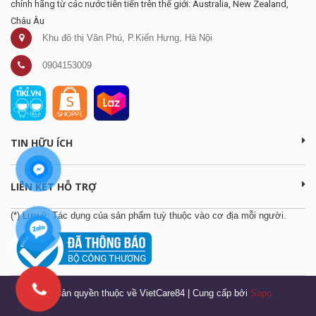
chính hãng từ các nước tiên tiến trên thế giới: Australia, New Zealand,
Châu Âu
Khu đô thị Văn Phú, P.Kiến Hưng, Hà Nội
0904153009
TIN HỮU ÍCH
LIÊN KẾT HỖ TRỢ
(*) Lưu ý: Tác dụng của sản phẩm tuỳ thuộc vào cơ địa mỗi người.
© Bản quyền thuộc về VietCare84
|
Cung cấp bởi
Sapo