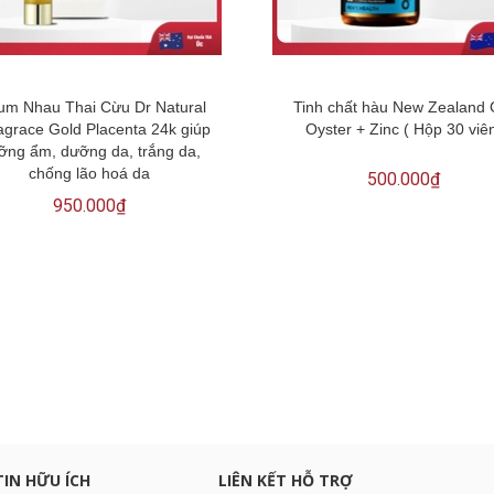
um Nhau Thai Cừu Dr Natural
Tinh chất hàu New Zealand
agrace Gold Placenta 24k giúp
Oyster + Zinc ( Hộp 30 viê
ỡng ẩm, dưỡng da, trắng da,
chống lão hoá da
500.000₫
950.000₫
c khuyến mại
TIN HỮU ÍCH
LIÊN KẾT HỖ TRỢ