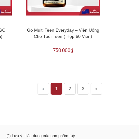
 GO
Go Multi Teen Everyday – Viên Uống
n)
Cho Tuổi Teen ( Hộp 60 Viên)
750.000₫
«
1
2
3
»
(*) Lưu ý: Tác dụng của sản phẩm tuỳ