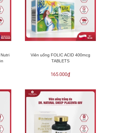
Nutri
Viên uống FOLIC ACID 400mcg
ên
TABLETS
165.000₫