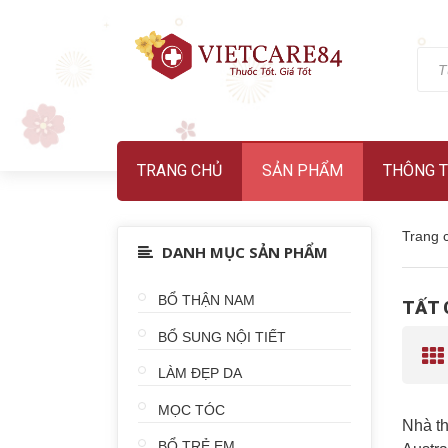
TRANG CHỦ
SẢN PHẨM
THÔNG T
Trang 
DANH MỤC SẢN PHẨM
BỔ THẬN NAM
TẤT 
BỔ SUNG NỘI TIẾT
LÀM ĐẸP DA
MỌC TÓC
Nhà th
BỔ TRẺ EM