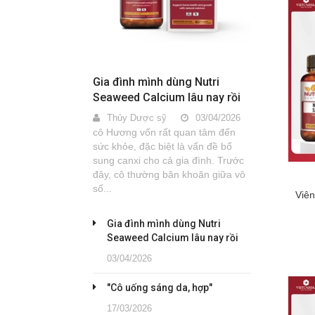
Gia đình mình dùng Nutri
Seaweed Calcium lâu nay rồi
Thủy Dược sỹ
03/04/2026
cô Hương vốn rất quan tâm đến
sức khỏe, đặc biệt là vấn đề bổ
sung canxi cho cả gia đình. Trước
đây, cô thường băn khoăn giữa vô
số...
Viê
Gia đình mình dùng Nutri
Seaweed Calcium lâu nay rồi
03/04/2026
"Cô uống sáng da, hợp"
17/03/2026