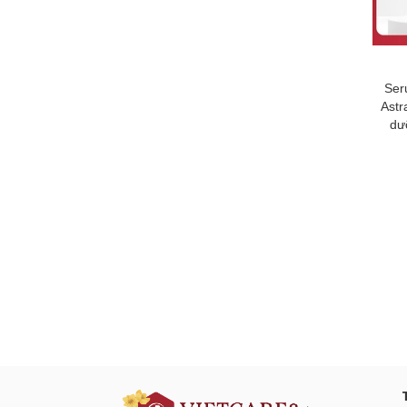
Ser
Astr
dư
Đăng ký tư vấn - nhận tin tứ