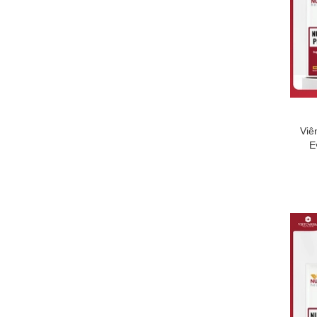
Viê
E