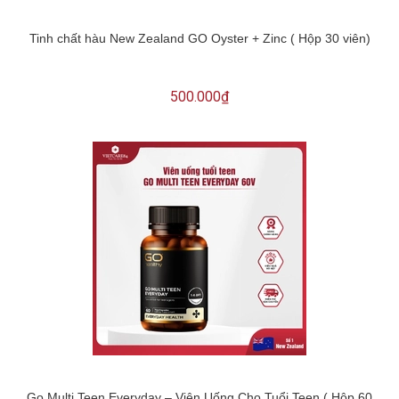
Tinh chất hàu New Zealand GO Oyster + Zinc ( Hộp 30 viên)
500.000₫
Go Multi Teen Everyday – Viên Uống Cho Tuổi Teen ( Hộp 60