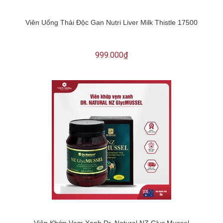
Viên Uống Thải Độc Gan Nutri Liver Milk Thistle 17500
999.000₫
Viên Khớp Vẹm Xanh Dr. Natural NZ Glyc Mussel