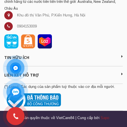
chính hãng từ các nước tiên tiến trên thế giới: Australia, New Zealand,
Châu Âu
Khu đô thị Văn Phú, P.Kiến Hưng, Hà Nội
0904153009
TIN HỮU ÍCH
LIÊN KẾT HỖ TRỢ
(*) Lưu ý: Tác dụng của sản phẩm tuỳ thuộc vào cơ địa mỗi người.
© Bản quyền thuộc về VietCare84
|
Cung cấp bởi
Sapo