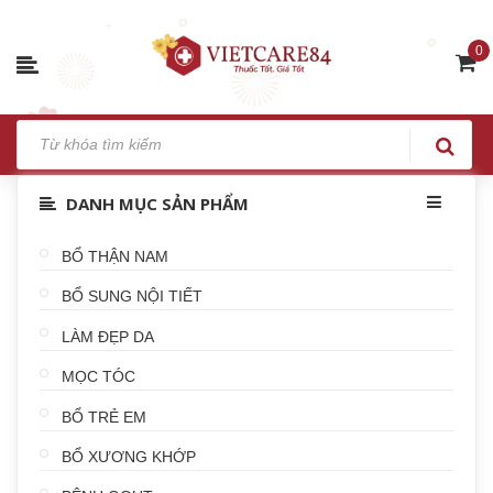
0
DANH MỤC SẢN PHẨM
BỔ THẬN NAM
BỔ SUNG NỘI TIẾT
LÀM ĐẸP DA
MỌC TÓC
BỔ TRẺ EM
BỔ XƯƠNG KHỚP