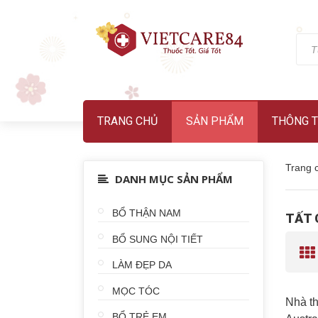
TRANG CHỦ
SẢN PHẨM
THÔNG T
Trang 
DANH MỤC SẢN PHẨM
BỔ THẬN NAM
TẤT 
BỔ SUNG NỘI TIẾT
LÀM ĐẸP DA
MỌC TÓC
Nhà th
BỔ TRẺ EM