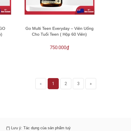
 GO
Go Multi Teen Everyday – Viên Uống
n)
Cho Tuổi Teen ( Hộp 60 Viên)
750.000₫
«
1
2
3
»
(*) Lưu ý: Tác dụng của sản phẩm tuỳ