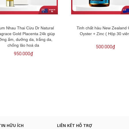
um Nhau Thai Cừu Dr Natural
Tinh chất hàu New Zealand
agrace Gold Placenta 24k giúp
Oyster + Zinc ( Hộp 30 viê
ỡng ẩm, dưỡng da, trắng da,
chống lão hoá da
500.000₫
950.000₫
c khuyến mại
TIN HỮU ÍCH
LIÊN KẾT HỖ TRỢ