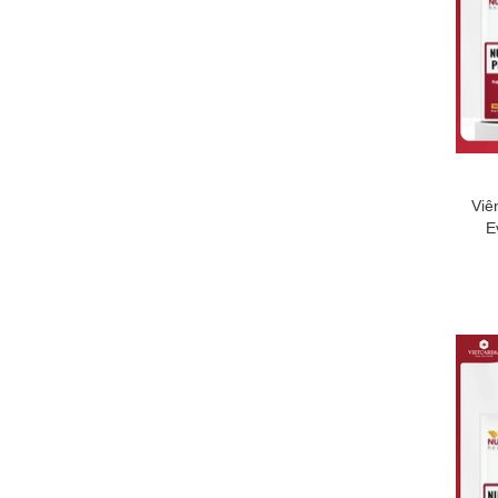
Viê
E