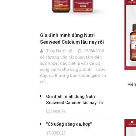
Gia đình mình dùng Nutri
Seaweed Calcium lâu nay rồi
Thủy Dược sỹ
03/04/2026
cô Hương vốn rất quan tâm đến
sức khỏe, đặc biệt là vấn đề bổ
sung canxi cho cả gia đình. Trước
đây, cô thường băn khoăn giữa vô
số...
Viê
Gia đình mình dùng Nutri
Seaweed Calcium lâu nay rồi
03/04/2026
"Cô uống sáng da, hợp"
17/03/2026