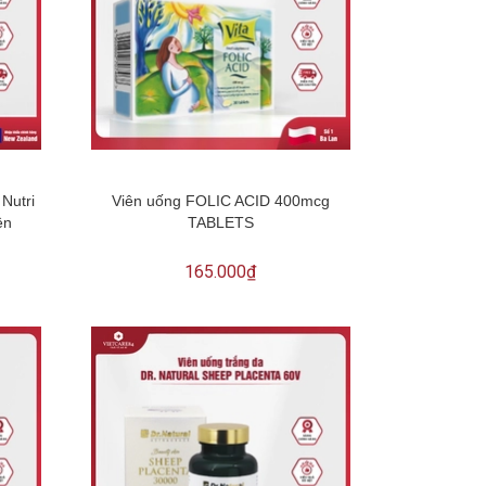
Nutri
Viên uống FOLIC ACID 400mcg
ên
TABLETS
165.000₫