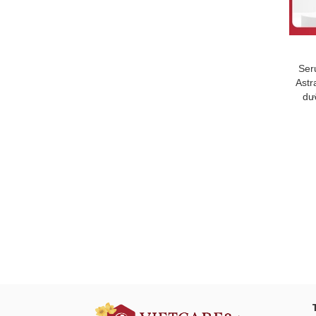
Ser
Astr
dư
Đăng ký tư vấn - nhận tin tứ