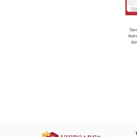
Ser
Astr
dư
Đăng ký tư vấn - nhận tin tứ