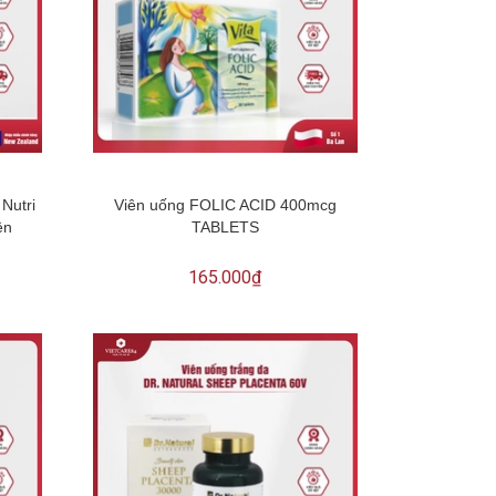
Nutri
Viên uống FOLIC ACID 400mcg
ên
TABLETS
165.000₫