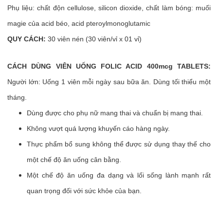
Phụ liệu: chất độn cellulose, silicon dioxide, chất làm bóng: muối
magie của acid béo, acid pteroylmonoglutamic
QUY CÁCH:
30 viên nén (30 viên/vỉ x 01 vỉ)
CÁCH DÙNG VIÊN UỐNG
FOLIC ACID 400mcg TABLETS
:
Người lớn: Uống 1 viên mỗi ngày sau bữa ăn. Dùng tối thiểu một
tháng.
Dùng được cho phụ nữ mang thai và chuẩn bị mang thai.
Không vượt quá lượng khuyến cáo hàng ngày.
Thực phẩm bổ sung không thể được sử dụng thay thế cho
một chế độ ăn uống cân bằng.
Một chế độ ăn uống đa dạng và lối sống lành mạnh rất
quan trọng đối với sức khỏe của bạn.