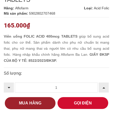
Hãng:
Aflofarm
Loại:
Acid Folic
Mã sản phẩm:
5902802707468
165.000₫
Viên uống FOLIC ACID 400mcg TABLETS
giúp bổ
sung acid
folic cho cơ thể
.
Sản phẩm dành cho phụ nữ chuẩn bị mang
thai, phụ nữ mang thai và người lớn có nhu cầu bổ sung acid
folic. Hàng nhập khẩu chính hãng Aflofarm Ba Lan.
GIẤY ĐKSP
CỦA BỘ Y TẾ: 8522/2023/ĐKSP.
Số lượng:
MUA HÀNG
GỌI ĐIỆN