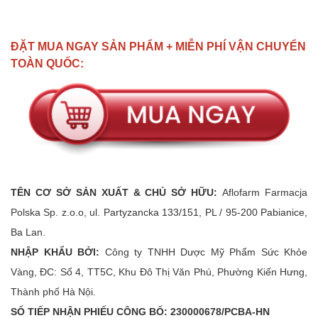
ĐẶT MUA NGAY SẢN PHẨM + MIỄN PHÍ VẬN CHUYỂN
TOÀN QUỐC:
TÊN CƠ SỞ SẢN XUẤT & CHỦ SỞ HỮU:
Aflofarm Farmacja
Polska Sp. z.o.o, ul. Partyzancka 133/151, PL / 95-200 Pabianice,
Ba Lan.
NHẬP KHẨU BỞI:
Công ty TNHH Dược Mỹ Phẩm Sức Khỏe
Vàng, ĐC: Số 4, TT5C, Khu Đô Thị Văn Phú, Phường Kiến Hưng,
Thành phố Hà Nội.
SỐ TIẾP NHẬN PHIẾU CÔNG BỐ: 230000678/PCBA-HN