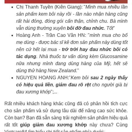
Chị Thanh Tuyền (Kiên Giang): "
Mình mua nhiều lần
sản phẩm kem bôi này rồi - lần nào nhận hàng cũng
rất hài đóng, đóng gói cẩn thận, chỉnh chu. Bà mình
vẫn dùng thường xuyên
bôi đỡ đau nhức
. Tốt
"
Hoàng Anh - Trần Cao Vân HN: "
mình mua cho bố
mẹ dùng - được bác sĩ kê đơn sản phẩm này dùng tốt
nên cứ hết lại mua -
trở trời hay đau nhức bôi có
tác dụng
. Nhà thuốc tư vấn dùng kèm Glucosamine
nữa nhưng mình đang dùng hàng của Mỹ, hết sẽ
dùng thử hàng New Zealand.
"
NGUYEN HOANG ANH:"
Kem bôi
sau 2 ngày thấy
có hiệu quả liền
,
giảm đau rõ rệt
cho người già bị
đau xương khớp
";...
Rất nhiều khách hàng khác cũng đã có phản hồi tích cực
cho sản phẩm và sử dụng lâu dài để nâng cao sức khỏe.
Còn bạn? Bạn đã sẵn sàng trải nghiệm sản phẩm hiệu quả
rất tốt
giúp giảm đau xương khớp
này chưa? Cùng
Vietcare84 tìm hiểu chi tiết sản phẩm phía dưới: