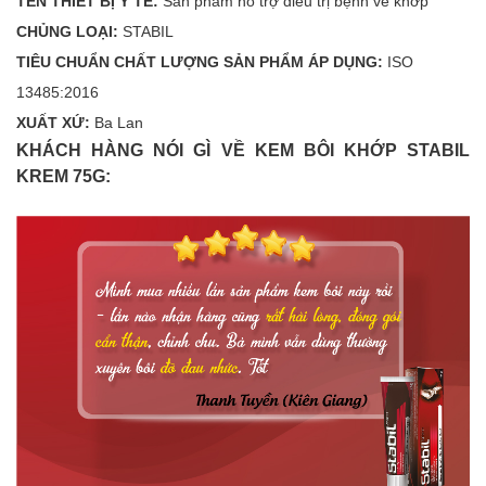
TÊN THIẾT BỊ Y TẾ:
Sản phẩm hỗ trợ điều trị bệnh về khớp
CHỦNG LOẠI:
STABIL
TIÊU CHUẨN CHẤT LƯỢNG SẢN PHẨM ÁP DỤNG:
ISO
13485:2016
XUẤT XỨ:
Ba Lan
KHÁCH HÀNG NÓI GÌ VỀ KEM BÔI KHỚP STABIL
KREM 75G: