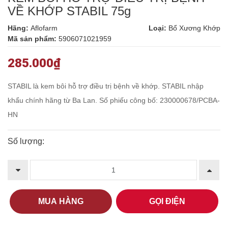
VỀ KHỚP STABIL 75g
Hãng:
Aflofarm
Loại:
Bổ Xương Khớp
Mã sản phẩm:
5906071021959
285.000₫
STABIL là kem bôi hỗ trợ điều trị bệnh về khớp. STABIL nhập
khẩu chính hãng từ Ba Lan. Số phiếu công bố:
230000678/PCBA-
HN
Số lượng:
MUA HÀNG
GỌI ĐIỆN