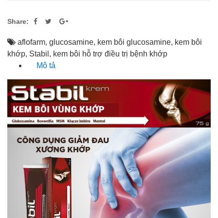
Share:
aflofarm
,
glucosamine
,
kem bôi glucosamine
,
kem bôi
khớp
,
Stabil
,
kem bôi hỗ trợ điều trị bệnh khớp
Mô tả