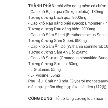
THÀNH PHẦN:
mỗi viên nang mềm có chứa:
- Cao khô Bạch quả (Ginkgo biloba): 180mg
Tương đương Bạch quả: 9000mg
- Cao khô Rau đắng biển (Bacopa monnieri): 
Tương đương Rau đắng biển: 2000mg
- Cao khô Sâm Siberi (Eleutherococcus Senti
Tương đương Sâm Siberi: 650mg
- Cao khô Sâm Ấn Độ (Withania somnifera): 1
Tương đương Sâm Ấn Độ: 250mg
- Cao khô Sơn tra (Crataegus pinnatifida Bung
Tương đương Sơn tra: 60mg
- L-Glutamin: 55mg
- L-Tyrosine: 55mg
Phụ liệu: Chất nhũ hóa (Glycerol monostearate (
màu thực phẩm tổng hợp (oxit sắt đen (172(i)), ox
CÔNG DỤNG:
Hỗ trợ tăng cường tuần hoàn não