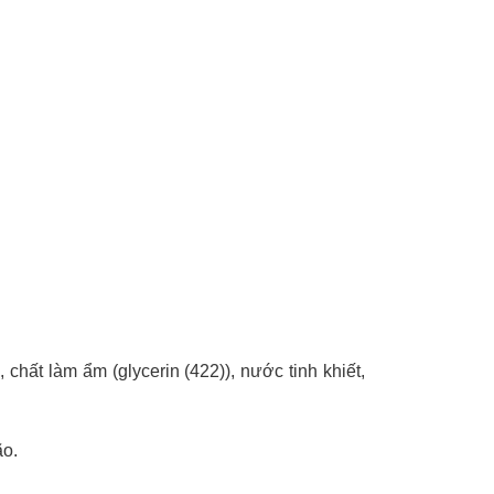
, chất làm ẩm (glycerin (422)), nước tinh khiết,
ão.