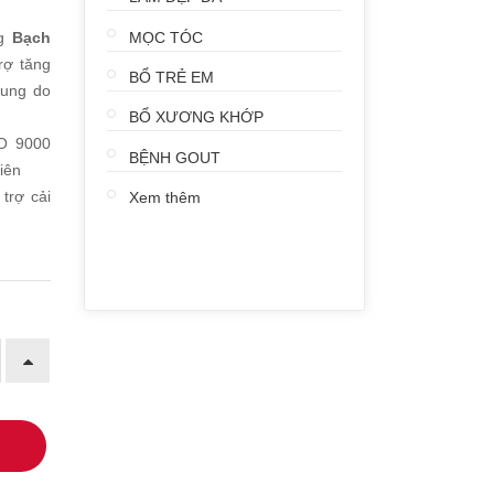
MỌC TÓC
ng
Bạch
rợ tăng
BỔ TRẺ EM
rung do
BỔ XƯƠNG KHỚP
GO 9000
BỆNH GOUT
iên
trợ cải
Xem thêm