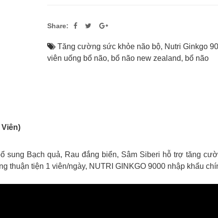
Share:
Tăng cường sức khỏe não bộ
,
Nutri Ginkgo 9
viên uống bổ não
,
bổ não new zealand
,
bổ não
Viên)
ng Bạch quả, Rau đắng biển, Sâm Siberi hỗ trợ tăng cường t
dùng thuận tiện 1 viên/ngày, NUTRI GINKGO 9000 nhập khẩu chín