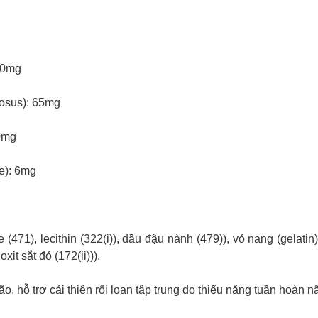
40mg
cosus): 65mg
0mg
e): 6mg
471), lecithin (322(i)), dầu đậu nành (479)), vỏ nang (gelatin)
it sắt đỏ (172(ii))).
, hỗ trợ cải thiện rối loạn tập trung do thiểu năng tuần hoàn n