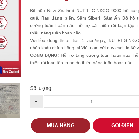
Bổ não New Zealand NUTRI GINKGO 9000 bổ su
quả, Rau đắng biển, Sâm Siberi, Sâm Ấn Độ
hỗ t
cường tuần hoàn não, hỗ trợ cải thiện rối loạn tập t
thiểu năng tuần hoàn não.
Với liều dùng thuận tiện 1 viên/ngày, NUTRI GINK
nhập khẩu chính hãng tại Việt nam với quy cách lọ 60 v
CÔNG DỤNG:
Hỗ trợ tăng cường tuần hoàn não, hỗ 
thiện rối loạn tập trung do thiểu năng tuần hoàn não.
Số lượng:
MUA HÀNG
GỌI ĐIỆN