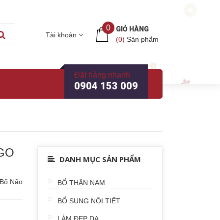
0
GIỎ HÀNG
Tài khoản
(
0
)
Sản phẩm
Đặt hàng nhanh
0904 153 009
KGO
DANH MỤC SẢN PHẨM
Bổ Não
BỔ THẬN NAM
BỔ SUNG NỘI TIẾT
LÀM ĐẸP DA