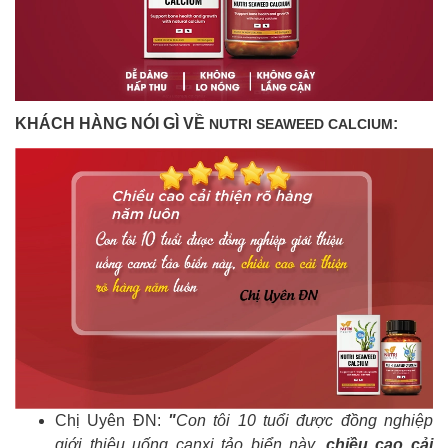
KHÁCH HÀNG NÓI GÌ VỀ
:
NUTRI SEAWEED CALCIUM
Chị Uyên ĐN:
"
Con tôi 10 tuổi được đồng nghiệp
giới thiệu uống canxi tảo biển này,
chiều cao cải