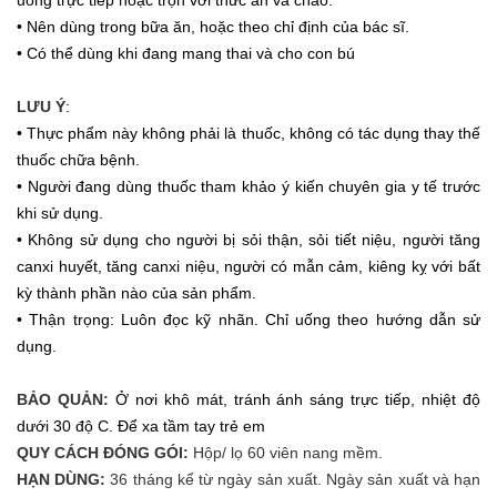
uống trực tiếp hoặc trộn với thức ăn và cháo.
• Nên dùng trong bữa ăn, hoặc theo chỉ định của bác sĩ.
• Có thể dùng khi đang mang thai và cho con bú
LƯU Ý
:
• Thực phẩm này không phải là thuốc, không có tác dụng thay thế
thuốc chữa bệnh.
• Người đang dùng thuốc tham khảo ý kiến chuyên gia y tế trước
khi sử dụng.
• Không sử dụng cho người bị sỏi thận, sỏi tiết niệu, người tăng
canxi huyết, tăng canxi niệu, người có mẫn cảm, kiêng kỵ với bất
kỳ thành phần nào của sản phẩm.
• Thận trọng: Luôn đọc kỹ nhãn. Chỉ uống theo hướng dẫn sử
dụng.
BẢO QUẢN:
Ở nơi khô mát, tránh ánh sáng trực tiếp, nhiệt độ
dưới 30 độ C. Để xa tầm tay trẻ em
QUY CÁCH ĐÓNG GÓI:
Hộp/ lọ 60 viên nang mềm.
HẠN DÙNG:
36 tháng kể từ ngày sản xuất. Ngày sản xuất và hạn