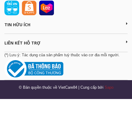
TIN HỮU ÍCH
LIÊN KẾT HỖ TRỢ
(*) Lưu ý: Tác dụng của sản phẩm tuỳ thuộc vào cơ địa mỗi người.
© Bản quyền thuộc về VietCare84
|
Cung cấp bởi
Sapo