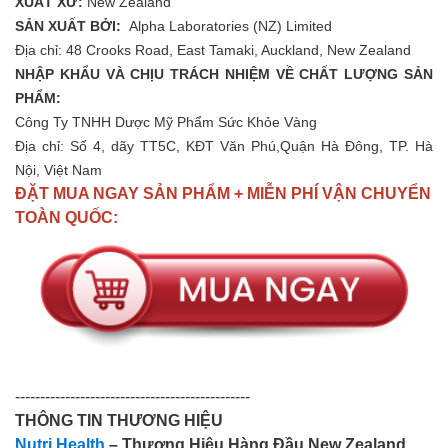
XUẤT XỨ:
New Zealand
SẢN XUẤT BỞI:
Alpha Laboratories (NZ) Limited
Địa chỉ: 48 Crooks Road, East Tamaki, Auckland, New Zealand
NHẬP KHẨU VÀ CHỊU TRÁCH NHIỆM VỀ CHẤT LƯỢNG SẢN
PHẨM:
Công Ty TNHH Dược Mỹ Phẩm Sức Khỏe Vàng
Địa chỉ: Số 4, dãy TT5C, KĐT Văn Phú,Quận Hà Đông, TP. Hà
Nội, Việt Nam
ĐẶT MUA NGAY SẢN PHẨM + MIỄN PHÍ VẬN CHUYỂN
TOÀN QUỐC:
-----------------------------------------------
THÔNG TIN THƯƠNG HIỆU
Nutri Health
– Thương Hiệu Hàng Đầu New Zealand