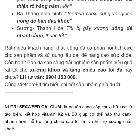
thiện rõ hàng năm
luôn
"
Ba Thang ninh binh
: "
toi mua canxi cung voi gluco
uong do han dau khop
"
Sương- Thanh Hóa:"
Tôi bị gãy xương
uống để
nhanh lành
, thuốc tốt.
";...
Rất nhiều khách hàng khác cũng đã có phản hồi tích cực
cho sản phẩm và sử dụng lâu dài để nâng cao sức khỏe.
Còn bạn? Bạn đã sẵn sàng trải nghiệm sản phẩm hiệu quả
rất tốt cho
xương khớp và tăng chiều cao tối đa
này
chưa?
LH tư vấn: 0904 153 009.
Cùng Vietcare84 tìm hiểu chi tiết sản phẩm phía dưới:
---------------------------------------------
NUTRI SEAWEED CALCIUM
là nguồn cung cấp canxi hữu cơ từ
tảo biển, kết hợp vitamin K2 và D3 giúp cơ thể hấp thu canxi
nhanh hơn, hỗ trợ tăng chiều cao tối ưu và hỗ trợ xương chắc
khoẻ.