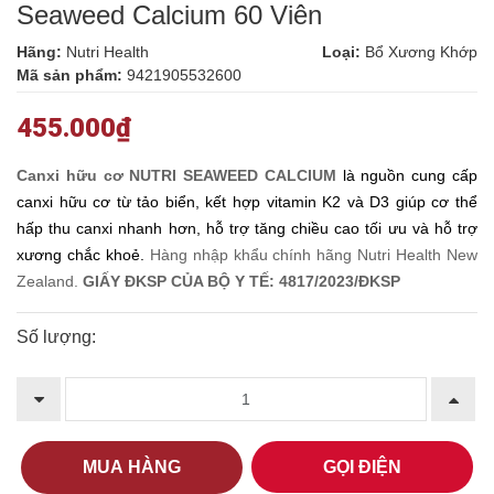
Seaweed Calcium 60 Viên
Hãng:
Nutri Health
Loại:
Bổ Xương Khớp
Mã sản phẩm:
9421905532600
455.000₫
Canxi hữu cơ NUTRI SEAWEED CALCIUM
là nguồn cung cấp
canxi hữu cơ từ tảo biển, kết hợp vitamin K2 và D3 giúp cơ thể
hấp thu canxi nhanh hơn, hỗ trợ tăng chiều cao tối ưu và hỗ trợ
xương chắc khoẻ.
Hàng nhập khẩu chính hãng Nutri Health New
Zealand.
GIẤY ĐKSP CỦA BỘ Y TẾ: 4817/2023/ĐKSP
Số lượng:
MUA HÀNG
GỌI ĐIỆN