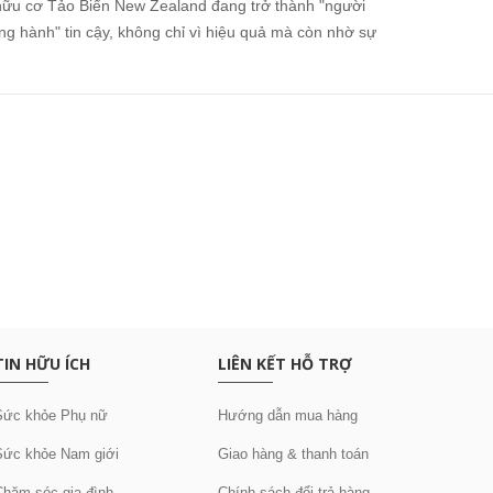
hữu cơ Tảo Biển New Zealand đang trở thành "người
ng hành" tin cậy, không chỉ vì hiệu quả mà còn nhờ sự
c khuyến mại
TIN HỮU ÍCH
LIÊN KẾT HỖ TRỢ
Sức khỏe Phụ nữ
Hướng dẫn mua hàng
Sức khỏe Nam giới
Giao hàng & thanh toán
Chăm sóc gia đình
Chính sách đổi trả hàng