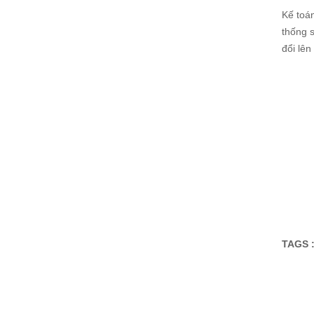
Kế toán
thống 
đổi lên
TAGS 
Đăng ký tư vấn - nhận tin tứ