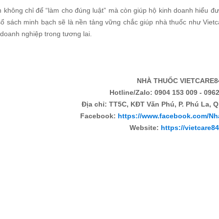
 không chỉ để “làm cho đúng luật” mà còn giúp hộ kinh doanh hiểu được
sổ sách minh bạch sẽ là nền tảng vững chắc giúp nhà thuốc như Vietc
 doanh nghiệp trong tương lai.
NHÀ THUỐC VIETCARE8
Hotline/Zalo: 0904 153 009 - 0962
Địa chỉ: TT5C, KĐT Văn Phú, P. Phú La, Q
Facebook:
https://www.facebook.com/Nh
Website:
https://vietcare8
:
c khuyến mại