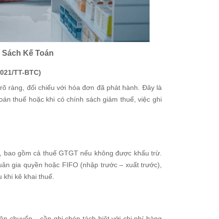
ổ Sách Kế Toán
2021/TT-BTC)
õ ràng, đối chiếu với hóa đơn đã phát hành. Đây là
oán thuế hoặc khi có chính sách giảm thuế, việc ghi
 đủ, bao gồm cả thuế GTGT nếu không được khấu trừ.
uân gia quyền hoặc FIFO (nhập trước – xuất trước),
 khi kê khai thuế.
n chuyển... cần ghi chép tách biệt với chi phí hàng