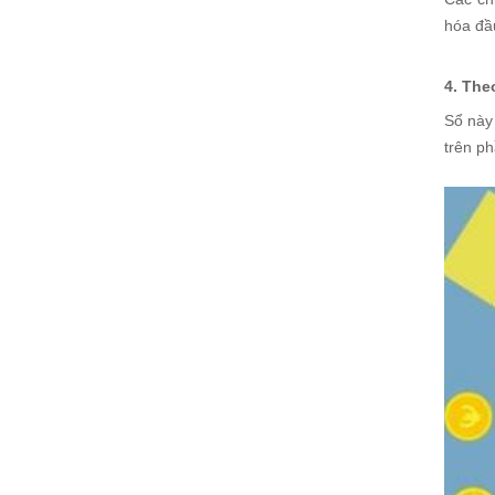
hóa đầu
4. The
Sổ này
trên ph