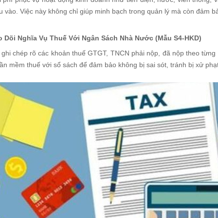
 vào. Việc này không chỉ giúp minh bạch trong quản lý mà còn đảm bảo
o Dõi Nghĩa Vụ Thuế Với Ngân Sách Nhà Nước (Mẫu S4-HKD)
 ghi chép rõ các khoản thuế GTGT, TNCN phải nộp, đã nộp theo từng qu
ần mềm thuế với sổ sách để đảm bảo không bị sai sót, tránh bị xử phạt