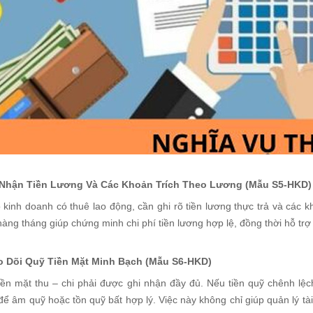
 Nhận Tiền Lương Và Các Khoản Trích Theo Lương (Mẫu S5-HKD)
 kinh doanh có thuê lao động, cần ghi rõ tiền lương thực trả và các 
àng tháng giúp chứng minh chi phí tiền lương hợp lệ, đồng thời hỗ trợ 
o Dõi Quỹ Tiền Mặt Minh Bạch (Mẫu S6-HKD)
iền mặt thu – chi phải được ghi nhận đầy đủ. Nếu tiền quỹ chênh lệch
ể âm quỹ hoặc tồn quỹ bất hợp lý. Việc này không chỉ giúp quản lý tài