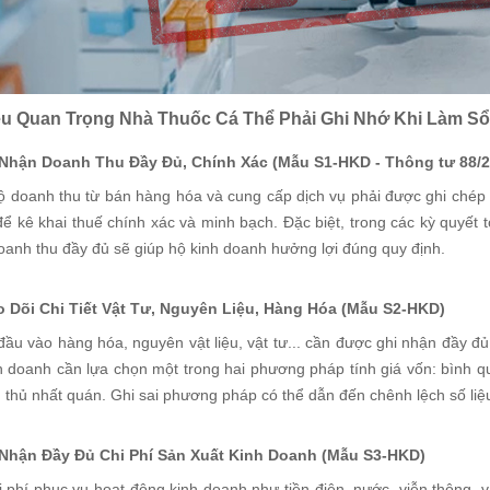
ều Quan Trọng Nhà Thuốc Cá Thể Phải Ghi Nhớ Khi Làm S
 Nhận Doanh Thu Đầy Đủ, Chính Xác (Mẫu S1-HKD - Thông tư 88/
ộ doanh thu từ bán hàng hóa và cung cấp dịch vụ phải được ghi chép r
ể kê khai thuế chính xác và minh bạch. Đặc biệt, trong các kỳ quyết t
oanh thu đầy đủ sẽ giúp hộ kinh doanh hưởng lợi đúng quy định.
o Dõi Chi Tiết Vật Tư, Nguyên Liệu, Hàng Hóa (Mẫu S2-HKD)
ị đầu vào hàng hóa, nguyên vật liệu, vật tư... cần được ghi nhận đầy
h doanh cần lựa chọn một trong hai phương pháp tính giá vốn: bình q
 thủ nhất quán. Ghi sai phương pháp có thể dẫn đến chênh lệch số liệu
 Nhận Đầy Đủ Chi Phí Sản Xuất Kinh Doanh (Mẫu S3-HKD)
 phí phục vụ hoạt động kinh doanh như tiền điện, nước, viễn thông, vậ