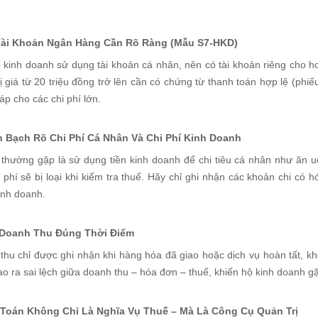
Tài Khoản Ngân Hàng Cần Rõ Ràng (Mẫu S7-HKD)
 kinh doanh sử dụng tài khoản cá nhân, nên có tài khoản riêng cho h
ị giá từ 20 triệu đồng trở lên cần có chứng từ thanh toán hợp lệ (phi
p cho các chi phí lớn.
h Bạch Rõ Chi Phí Cá Nhân Và Chi Phí Kinh Doanh
i thường gặp là sử dụng tiền kinh doanh để chi tiêu cá nhân như ăn
 phí sẽ bị loại khi kiểm tra thuế. Hãy chỉ ghi nhận các khoản chi có 
inh doanh.
 Doanh Thu Đúng Thời Điểm
hu chỉ được ghi nhận khi hàng hóa đã giao hoặc dịch vụ hoàn tất, khô
ạo ra sai lệch giữa doanh thu – hóa đơn – thuế, khiến hộ kinh doanh gặp
 Toán Không Chỉ Là Nghĩa Vụ Thuế – Mà Là Công Cụ Quản Trị