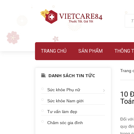
TRANG CHỦ
SẢN PHẨM
THÔNG T
Trang 
DANH SÁCH TIN TỨC
Sức khỏe Phụ nữ
10 
Toá
Sức khỏe Nam giới
Tư vấn làm đẹp
Đối với
Chăm sóc gia đình
quy địn
trọng g