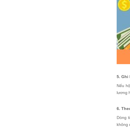
5. Ghi
Nếu hộ
lương h
6. The
Dòng t
không đ