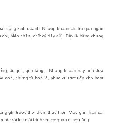
oạt động kinh doanh. Những khoản chi trả qua ngân
ếu chi, biên nhận, chữ ký đầy đủ). Đây là bằng chứng
 uống, du lịch, quà tặng… Những khoản này nếu đưa
hóa đơn, chứng từ hợp lệ, phục vụ trực tiếp cho hoạt
ng ghi trước thời điểm thực hiện. Việc ghi nhận sai
 rắc rối khi giải trình với cơ quan chức năng.