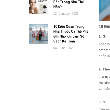
Bên Trong Như Thế
Nào?
12, January, 2026
10 Điều Quan Trọng
10 Đi
Nhà Thuốc Cá Thể Phải
Ghi Nhớ Khi Làm Sổ
1. Ghi
Sách Kế Toán
Toàn b
04, June, 2025
cơ sở đ
chép d
2. The
Giá tr
Hộ kin
và tuân
3. Ghi
Các chi