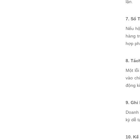
lận.
7. Sổ 
Nếu hộ
hàng tr
hợp phá
8. Tác
Một lỗ
vào chi
động k
9. Ghi
Doanh t
kỳ dễ t
10. Kế