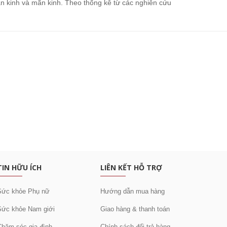
ãn kinh và mãn kinh. Theo thống kê từ các nghiên cứu
c khuyến mại
TIN HỮU ÍCH
LIÊN KẾT HỖ TRỢ
Sức khỏe Phụ nữ
Hướng dẫn mua hàng
Sức khỏe Nam giới
Giao hàng & thanh toán
Chăm sóc gia đình
Chính sách đổi trả hàng