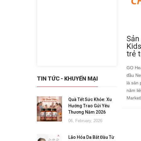
Sản
Kid
trẻ 
GO Hea
đầu Ne
TIN TỨC - KHUYẾN MẠI
là sản
năm liê
Market
Quà Tết Sức Khỏe: Xu
Hướng Trao Gửi Yêu
Thương Năm 2026
06, February, 2026
Lão Hóa Da Bắt Đầu Từ