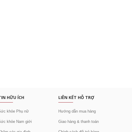
c khuyến mại
TIN HỮU ÍCH
LIÊN KẾT HỖ TRỢ
Sức khỏe Phụ nữ
Hướng dẫn mua hàng
Sức khỏe Nam giới
Giao hàng & thanh toán
Chăm sóc gia đình
Chính sách đổi trả hàng