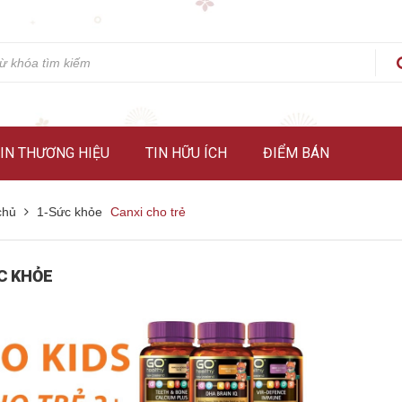
IN THƯƠNG HIỆU
TIN HỮU ÍCH
ĐIỂM BÁN
chủ
1-Sức khỏe
Canxi cho trẻ
C KHỎE