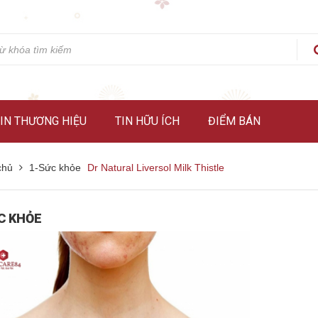
IN THƯƠNG HIỆU
TIN HỮU ÍCH
ĐIỂM BÁN
chủ
1-Sức khỏe
Dr Natural Liversol Milk Thistle
C KHỎE