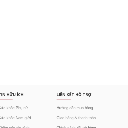
c khuyến mại
TIN HỮU ÍCH
LIÊN KẾT HỖ TRỢ
Sức khỏe Phụ nữ
Hướng dẫn mua hàng
Sức khỏe Nam giới
Giao hàng & thanh toán
Chăm sóc gia đình
Chính sách đổi trả hàng