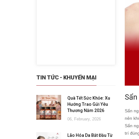
TIN TỨC - KHUYẾN MẠI
Sẩn
Quà Tết Sức Khỏe: Xu
Hướng Trao Gửi Yêu
Thương Năm 2026
Sẩn ng
nên kh
06, February, 2026
Sẩn ng
trí đún
Lão Hóa Da Bắt Đầu Từ