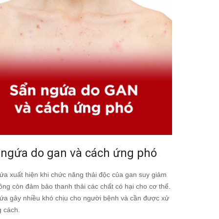
 ngứa do gan và cách ứng phó
ứa xuất hiện khi chức năng thải độc của gan suy giảm
ông còn đảm bảo thanh thải các chất có hại cho cơ thể.
ứa gây nhiều khó chịu cho người bệnh và cần được xử
g cách.