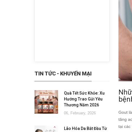
TIN TỨC - KHUYẾN MẠI
Nhữ
Quà Tết Sức Khỏe: Xu
bện
Hướng Trao Gửi Yêu
Thương Năm 2026
Gout là
06, February, 2026
tăng ac
tại cá
Lão Hóa Da Bắt Đầu Từ