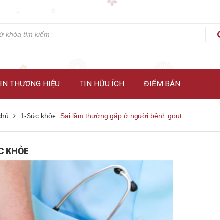
IN THƯƠNG HIỆU
TIN HỮU ÍCH
ĐIỂM BÁN
chủ
1-Sức khỏe
Sai lầm thường gặp ở người bệnh gout
C KHỎE