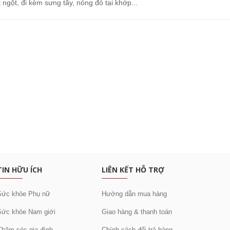
t ngột, đi kèm sưng tấy, nóng đỏ tại khớp...
c khuyến mại
TIN HỮU ÍCH
LIÊN KẾT HỖ TRỢ
Sức khỏe Phụ nữ
Hướng dẫn mua hàng
Sức khỏe Nam giới
Giao hàng & thanh toán
Chăm sóc gia đình
Chính sách đổi trả hàng