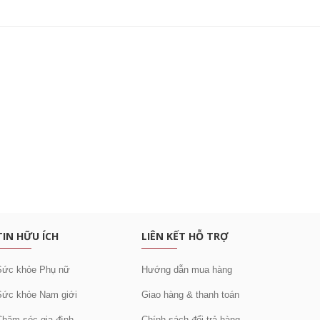
c khuyến mại
TIN HỮU ÍCH
LIÊN KẾT HỖ TRỢ
Sức khỏe Phụ nữ
Hướng dẫn mua hàng
Sức khỏe Nam giới
Giao hàng & thanh toán
Chăm sóc gia đình
Chính sách đổi trả hàng