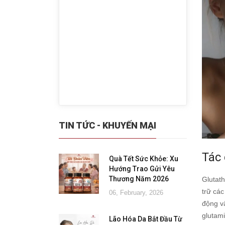
TIN TỨC - KHUYẾN MẠI
Tác 
Quà Tết Sức Khỏe: Xu
Hướng Trao Gửi Yêu
Thương Năm 2026
Glutath
trữ các
06, February, 2026
động v
glutami
Lão Hóa Da Bắt Đầu Từ