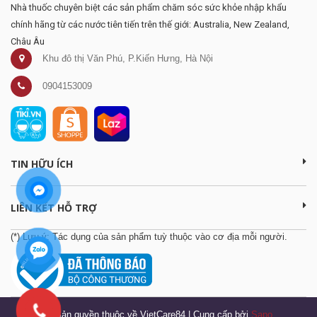
Nhà thuốc chuyên biệt các sản phẩm chăm sóc sức khỏe nhập khẩu
chính hãng từ các nước tiên tiến trên thế giới: Australia, New Zealand,
Châu Âu
Khu đô thị Văn Phú, P.Kiến Hưng, Hà Nội
0904153009
TIN HỮU ÍCH
LIÊN KẾT HỖ TRỢ
(*) Lưu ý: Tác dụng của sản phẩm tuỳ thuộc vào cơ địa mỗi người.
© Bản quyền thuộc về VietCare84
|
Cung cấp bởi
Sapo