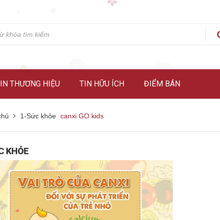
IN THƯƠNG HIỆU
TIN HỮU ÍCH
ĐIỂM BÁN
chủ
1-Sức khỏe
canxi GO kids
C KHỎE