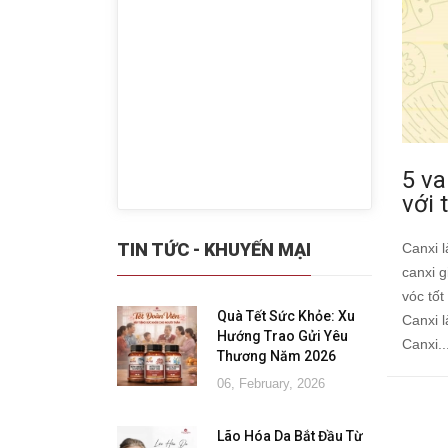
5 va
với 
TIN TỨC - KHUYẾN MẠI
Canxi l
canxi g
vóc tốt
Quà Tết Sức Khỏe: Xu
Canxi l
Hướng Trao Gửi Yêu
Canxi..
Thương Năm 2026
06, February, 2026
Lão Hóa Da Bắt Đầu Từ