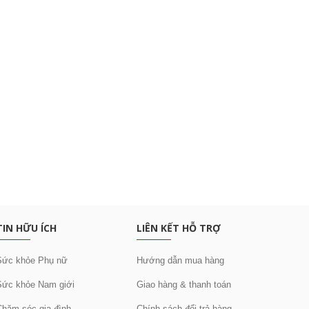
c khuyến mại
TIN HỮU ÍCH
LIÊN KẾT HỖ TRỢ
Sức khỏe Phụ nữ
Hướng dẫn mua hàng
Sức khỏe Nam giới
Giao hàng & thanh toán
Chăm sóc gia đình
Chính sách đổi trả hàng