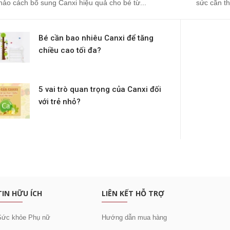
hảo cách bổ sung Canxi hiệu quả cho bé từ...
sức cần th
Bé cần bao nhiêu Canxi để tăng
chiều cao tối đa?
5 vai trò quan trọng của Canxi đối
với trẻ nhỏ?
c khuyến mại
TIN HỮU ÍCH
LIÊN KẾT HỖ TRỢ
Sức khỏe Phụ nữ
Hướng dẫn mua hàng