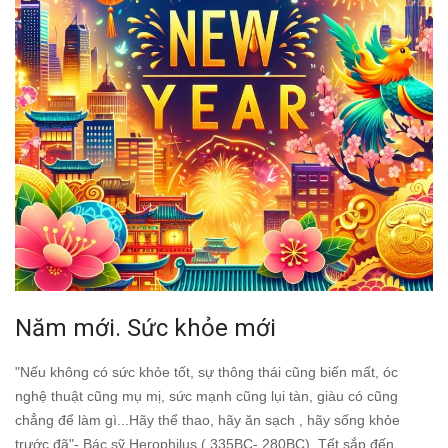
Năm mới. Sức khỏe mới
"Nếu không có sức khỏe tốt, sự thông thái cũng biến mất, óc
nghệ thuật cũng mụ mị, sức mạnh cũng lụi tàn, giàu có cũng
chẳng để làm gì...Hãy thể thao, hãy ăn sạch , hãy sống khỏe
trước đã"- Bác sỹ Herophilus ( 335BC- 280BC). Tết sắp đến...