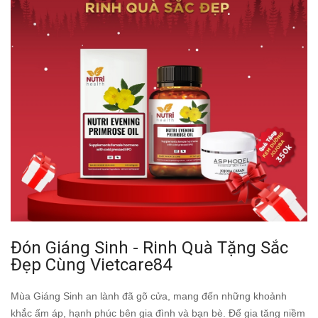
Đón Giáng Sinh - Rinh Quà Tặng Sắc
Đẹp Cùng Vietcare84
Mùa Giáng Sinh an lành đã gõ cửa, mang đến những khoảnh
khắc ấm áp, hạnh phúc bên gia đình và bạn bè. Để gia tăng niềm