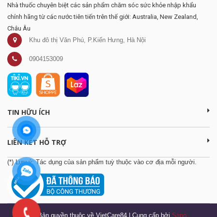
Nhà thuốc chuyên biệt các sản phẩm chăm sóc sức khỏe nhập khẩu
chính hãng từ các nước tiên tiến trên thế giới: Australia, New Zealand,
Châu Âu
Khu đô thị Văn Phú, P.Kiến Hưng, Hà Nội
0904153009
TIN HỮU ÍCH
LIÊN KẾT HỖ TRỢ
(*) Lưu ý: Tác dụng của sản phẩm tuỳ thuộc vào cơ địa mỗi người.
© Bản quyền thuộc về VietCare84
|
Cung cấp bởi
Sapo