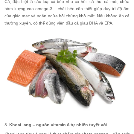
Cá, đặc biệt là các loại cá béo như cá hồi, cá thu, cá mòi, chứa
hàm lượng cao omega-3 – chất béo cần thiết giúp duy trì độ ẩm
của giác mạc và ngăn ngừa hội chứng khô mắt. Nếu không ăn cá
thường xuyên, có thể dùng viên dầu cá giàu DHA và EPA.
8.
Khoai lang – nguồn vitamin A tự nhiên tuyệt vời