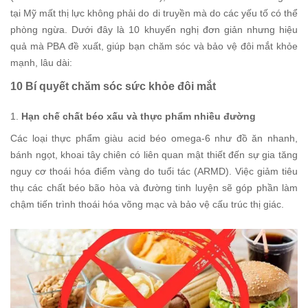
tại Mỹ mất thị lực không phải do di truyền mà do các yếu tố có thể
phòng ngừa. Dưới đây là 10 khuyến nghị đơn giản nhưng hiệu
quả mà PBA đề xuất, giúp bạn chăm sóc và bảo vệ đôi mắt khỏe
mạnh, lâu dài:
10 Bí quyết chăm sóc sức khỏe đôi mắt
1.
Hạn chế chất béo xấu và thực phẩm nhiều đường
Các loại thực phẩm giàu acid béo omega-6 như đồ ăn nhanh,
bánh ngọt, khoai tây chiên có liên quan mật thiết đến sự gia tăng
nguy cơ thoái hóa điểm vàng do tuổi tác (ARMD). Việc giảm tiêu
thụ các chất béo bão hòa và đường tinh luyện sẽ góp phần làm
chậm tiến trình thoái hóa võng mạc và bảo vệ cấu trúc thị giác.