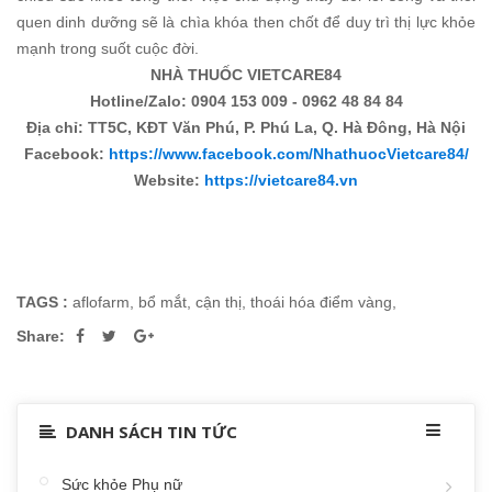
quen dinh dưỡng sẽ là chìa khóa then chốt để duy trì thị lực khỏe
mạnh trong suốt cuộc đời.
NHÀ THUỐC VIETCARE84
Hotline/Zalo: 0904 153 009 - 0962 48 84 84
Địa chỉ: TT5C, KĐT Văn Phú, P. Phú La, Q. Hà Đông, Hà Nội
Facebook:
https://www.facebook.com/NhathuocVietcare84/
Website:
https://vietcare84.vn
TAGS :
aflofarm
,
bổ mắt
,
cận thị
,
thoái hóa điểm vàng
,
Share:
DANH SÁCH TIN TỨC
Sức khỏe Phụ nữ