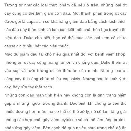
Tương tự như các loại thực phẩm đã nêu ở trên, những loại ớt
cay cũng có thể làm giảm cơn đau. Một thành phần trong ớt cay
được gọi là capsaicin có khả năng giảm đau bằng cách kích thích
các đầu dây thần kinh và làm cạn kiệt một chất hóa học truyền tín
hiệu đau. Duke cho biết, bạn có thể mua các loại kem có chứa
capsaicin ở hầu hết các hiệu thuốc.
Mặc dù giảm đau tại chỗ hiệu quả nhất đối với bệnh viêm khớp,
nhưng ăn ớt cay cũng mang lại lợi ích chống đau. Duke thêm ớt
vào súp và rưới tương ớt lên thức ăn của mình. Những loại ớt
càng cay thì càng chứa nhiều capsaicin. Nhưng sau khi xử lý ớt
cay, hãy rửa tay thật sạch.
Những cơn đau mạn tính hiện nay không còn là tình trạng hiếm
gặp ở những người trưởng thành. Đặc biệt, khi chúng ta tiêu thụ
nhiều đường hơn mức mà cơ thể có thể xử lý, nó sẽ làm tăng giải
phóng các hợp chất gây viêm, cytokine và có thể làm tăng protein
phản ứng gây viêm. Bên cạnh đó quá nhiều natri trong chế độ ăn