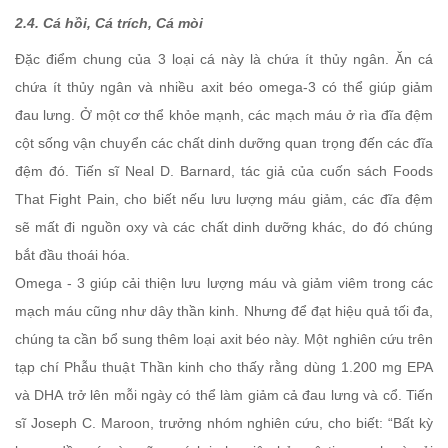
2.4. Cá hồi, Cá trích, Cá mòi
Đặc điểm chung của 3 loại cá này là chứa ít thủy ngân. Ăn cá
chứa ít thủy ngân và nhiều axit béo omega-3 có thể giúp giảm
đau lưng. Ở một cơ thể khỏe mạnh, các mạch máu ở rìa đĩa đệm
cột sống vận chuyển các chất dinh dưỡng quan trọng đến các đĩa
đệm đó. Tiến sĩ Neal D. Barnard, tác giả của cuốn sách Foods
That Fight Pain, cho biết nếu lưu lượng máu giảm, các đĩa đệm
sẽ mất đi nguồn oxy và các chất dinh dưỡng khác, do đó chúng
bắt đầu thoái hóa.
Omega - 3 giúp cải thiện lưu lượng máu và giảm viêm trong các
mạch máu cũng như dây thần kinh. Nhưng để đạt hiệu quả tối đa,
chúng ta cần bổ sung thêm loại axit béo này. Một nghiên cứu trên
tạp chí Phẫu thuật Thần kinh cho thấy rằng dùng 1.200 mg EPA
và DHA trở lên mỗi ngày có thể làm giảm cả đau lưng và cổ. Tiến
sĩ Joseph C. Maroon, trưởng nhóm nghiên cứu, cho biết: “Bất kỳ