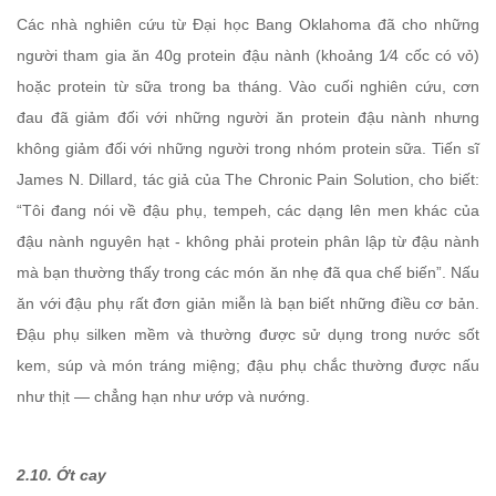
Các nhà nghiên cứu từ Đại học Bang Oklahoma đã cho những
người tham gia ăn 40g protein đậu nành (khoảng 1⁄4 cốc có vỏ)
hoặc protein từ sữa trong ba tháng. Vào cuối nghiên cứu, cơn
đau đã giảm đối với những người ăn protein đậu nành nhưng
không giảm đối với những người trong nhóm protein sữa. Tiến sĩ
James N. Dillard, tác giả của The Chronic Pain Solution, cho biết:
“Tôi đang nói về đậu phụ, tempeh, các dạng lên men khác của
đậu nành nguyên hạt - không phải protein phân lập từ đậu nành
mà bạn thường thấy trong các món ăn nhẹ đã qua chế biến”. Nấu
ăn với đậu phụ rất đơn giản miễn là bạn biết những điều cơ bản.
Đậu phụ silken mềm và thường được sử dụng trong nước sốt
kem, súp và món tráng miệng; đậu phụ chắc thường được nấu
như thịt — chẳng hạn như ướp và nướng.
2.10. Ớt cay