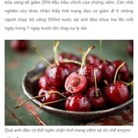
bữa sáng sẽ giảm 25% dấu hiệu chính của chứng viêm. Các nhà
nghiên cứu khác nhận thấy tình trạng đau cơ giảm đi ở những
người chạy bộ uống 350ml nước ép anh đào chua hai lần mỗi
ngày trong 7 ngày trước khi chạy cự ly dài.
Quả anh đào có thể ngăn chặn tình trạng viêm và ức chế enzym