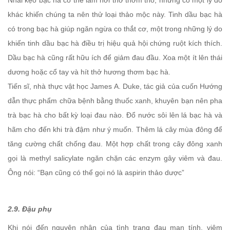
Nhai kẹo bạc hà có thể làm hơi thở thơm tho, nhưng có một lý do
khác khiến chúng ta nên thử loại thảo mộc này. Tinh dầu bạc hà
có trong bạc hà giúp ngăn ngừa co thắt cơ, một trong những lý do
khiến tinh dầu bạc hà điều trị hiệu quả hội chứng ruột kích thích.
Dầu bạc hà cũng rất hữu ích để giảm đau đầu. Xoa một ít lên thái
dương hoặc cổ tay và hít thở hương thơm bạc hà.
Tiến sĩ, nhà thực vật học James A. Duke, tác giả của cuốn Hướng
dẫn thực phẩm chữa bệnh bằng thuốc xanh, khuyên bạn nên pha
trà bạc hà cho bất kỳ loại đau nào. Đổ nước sôi lên lá bạc hà và
hãm cho đến khi trà đậm như ý muốn. Thêm lá cây mùa đông để
tăng cường chất chống đau. Một hợp chất trong cây đông xanh
gọi là methyl salicylate ngăn chặn các enzym gây viêm và đau.
Ông nói: “Bạn cũng có thể gọi nó là aspirin thảo dược”
2.9. Đậu phụ
Khi nói đến nguyên nhân của tình trạng đau mạn tính, viêm