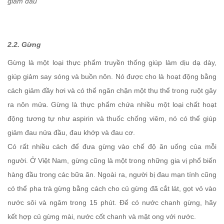
giảm đau
2.2. Gừng
Gừng
là một loại thực phẩm truyền thống giúp làm dịu dạ dày,
giúp giảm say sóng và buồn nôn. Nó được cho là hoạt động bằng
cách giảm đầy hơi và có thể ngăn chặn một thụ thể trong ruột gây
ra nôn mửa. Gừng là thực phẩm chứa nhiều một loại chất hoạt
động tương tự như aspirin và thuốc chống viêm, nó có thể giúp
giảm đau nửa đầu, đau khớp và đau cơ.
Có rất nhiều cách để đưa gừng vào chế độ ăn uống của mỗi
người. Ở Việt Nam, gừng cũng là một trong những gia vị phổ biến
hàng đầu trong các bữa ăn. Ngoài ra, người bị đau mạn tính cũng
có thể pha trà gừng bằng cách cho củ gừng đã cắt lát, gọt vỏ vào
nước sôi và ngâm trong 15 phút. Để có nước chanh gừng, hãy
kết hợp củ gừng mài, nước cốt chanh và mật ong với nước.