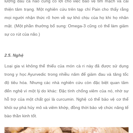
lượng dầu cá nào cũng có lợi cho việc bảo vệ tim mạch và cải
thiện tâm trạng. Một nghiên cứu trên tạp chí Pain cho thấy rằng
mọi người nhận thức rõ hơn về sự khó chịu của họ khi họ nhăn
mặt. (Một phần thưởng bổ sung: Omega-3 cũng có thể làm giảm
sự co rút của não.)
2.5. Nghệ
Loại gia vị không thể thiếu của món cà ri này đã được sử dụng
trong y học Ayurvedic trong nhiều năm để giảm đau và tăng tốc
độ tiêu hóa. Nhưng các nhà nghiên cứu còn đặc biệt quan tâm
đến nghệ vì một lý do khác: Đặc tính chống viêm của nó, nhờ sự
hỗ trợ của một chất gọi là curcumin. Nghệ có thể bảo vệ cơ thể
khỏi sự phá hủy mô và viêm khớp, đồng thời bảo vệ chức năng tế
bào thần kinh tốt.