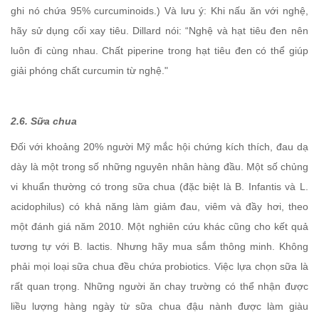
ghi nó chứa 95% curcuminoids.) Và lưu ý: Khi nấu ăn với nghệ,
hãy sử dụng cối xay tiêu. Dillard nói: “Nghệ và hạt tiêu đen nên
luôn đi cùng nhau. Chất piperine trong hạt tiêu đen có thể giúp
giải phóng chất curcumin từ nghệ."
2.6. Sữa chua
Đối với khoảng 20% ​​người Mỹ mắc hội chứng kích thích, đau dạ
dày là một trong số những nguyên nhân hàng đầu. Một số chủng
vi khuẩn thường có trong sữa chua (đặc biệt là B. Infantis và L.
acidophilus) có khả năng làm giảm đau, viêm và đầy hơi, theo
một đánh giá năm 2010. Một nghiên cứu khác cũng cho kết quả
tương tự với B. lactis. Nhưng hãy mua sắm thông minh. Không
phải mọi loại sữa chua đều chứa probiotics. Việc lựa chọn sữa là
rất quan trọng. Những người ăn chay trường có thể nhận được
liều lượng hàng ngày từ sữa chua đậu nành được làm giàu