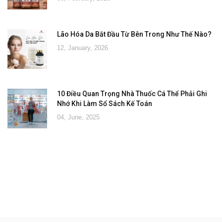
Lão Hóa Da Bắt Đầu Từ Bên Trong Như Thế Nào?
12, January, 2026
10 Điều Quan Trọng Nhà Thuốc Cá Thể Phải Ghi
Nhớ Khi Làm Sổ Sách Kế Toán
04, June, 2025
Đăng ký tư vấn - nhận tin tức khuyến
mại