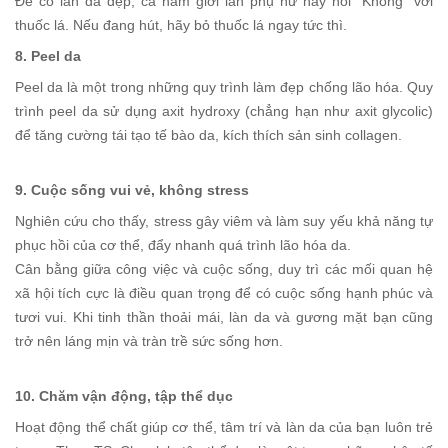
Để có làn da đẹp, cả nam giới lẫn phụ nữ hãy nói "Không" với
thuốc lá. Nếu đang hút, hãy bỏ thuốc lá ngay tức thì.
8. Peel da
Peel da là một trong những quy trình làm đẹp chống lão hóa. Quy
trình peel da sử dụng axit hydroxy (chẳng hạn như axit glycolic)
để tăng cường tái tạo tế bào da, kích thích sản sinh collagen.
9. Cuộc sống vui vẻ, không stress
Nghiên cứu cho thấy, stress gây viêm và làm suy yếu khả năng tự
phục hồi của cơ thể, đẩy nhanh quá trình lão hóa da.
Cân bằng giữa công việc và cuộc sống, duy trì các mối quan hệ
xã hội tích cực là điều quan trọng để có cuộc sống hạnh phúc và
tươi vui. Khi tinh thần thoải mái, làn da và gương mặt bạn cũng
trở nên láng mịn và tràn trề sức sống hơn.
10. Chăm vận động, tập thể dục
Hoạt động thể chất giúp cơ thể, tâm trí và làn da của bạn luôn trẻ