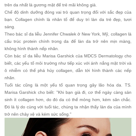
trên da nhất là gương mặt để trẻ mãi không già.
Chế độ dinh dưỡng đóng vai trò quan trọng đối với sắc đẹp của
bạn. Collagen chính là nhân tố để duy trì làn da trẻ đẹp, tươi
sáng.
Theo bác sĩ da liễu Jennifer Chwalek ở New York, Mỹ, collagen là
cấu trúc protein chính trong da để làn da trở nên mịn màng,
không hình thành nếp nhăn.
Còn bác sĩ da liễu Marisa Garshick của MDCS Dermatology cho
biết, các yếu tố môi trường như tiếp xúc với ánh nắng mặt trời và
ô nhiễm có thể phá hủy collagen, dẫn tới hình thành các nếp
nhăn.
Tuổi tác cũng là một yếu tố quan trọng gây lão hóa da. TS.
Marisa Garshick cho biết: "Khi bạn già đi, cơ thể ngày càng sản
sinh ít collagen hơn, do đó da có thể mỏng hơn, kém săn chắc.
Đó là lý do cùng với tuổi tác, chúng ta nhận thấy làn da của mình
trở nên chảy xệ và kém sức sống."