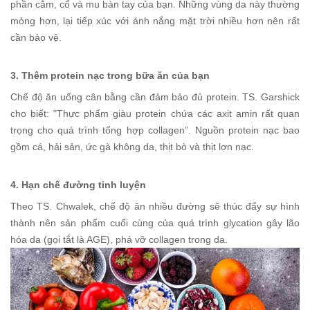
phần cằm, cổ và mu bàn tay của bạn. Những vùng da này thường
mỏng hơn, lại tiếp xúc với ánh nắng mặt trời nhiều hơn nên rất
cần bảo vệ.
3. Thêm protein nạc trong bữa ăn của bạn
Chế độ ăn uống cân bằng cần đảm bảo đủ protein. TS. Garshick
cho biết: "Thực phẩm giàu protein chứa các axit amin rất quan
trọng cho quá trình tổng hợp collagen”. Nguồn protein nạc bao
gồm cá, hải sản, ức gà không da, thịt bò và thịt lợn nạc.
4. Hạn chế đường tinh luyện
Theo TS. Chwalek, chế độ ăn nhiều đường sẽ thúc đẩy sự hình
thành nên sản phẩm cuối cùng của quá trình glycation gây lão
hóa da (gọi tắt là AGE), phá vỡ collagen trong da.