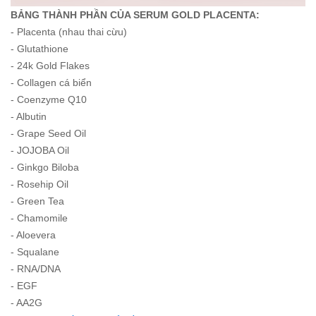
BẢNG THÀNH PHẦN CỦA SERUM GOLD PLACENTA:
- Placenta (nhau thai cừu)
- Glutathione
- 24k Gold Flakes
- Collagen cá biển
- Coenzyme Q10
- Albutin
- Grape Seed Oil
- JOJOBA Oil
- Ginkgo Biloba
- Rosehip Oil
- Green Tea
- Chamomile
- Aloevera
- Squalane
- RNA/DNA
- EGF
- AA2G