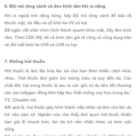
6. Đội mũ rộng vành và đeo kính râm khi ra nắng
Khi ra ngoài trời nắng nóng, hãy đội mũ rộng vành để bảo vệ
khuôn mặt, da đầu và cổ khỏi tia UV có hại.
Để ngăn vết chân chim hình thành quanh khóe mắt, hãy đeo kính
râm. Theo CDC Mỹ, kể cả kính râm giá rẻ cũng có công dụng bảo
vệ đôi mắt khỏi tia UVA và UVB có hại.
7. Không hút thuốc
Hút thuốc lá làm lão hóa làn da của bạn theo nhiều cách khác
nhau. “Hút thuốc làm giảm lưu lượng máu và oxy đến da. Các
chất độc hại trong thuốc lá tạo ra các gốc tự do làm tổn thương
các sợi collagen đồng thời hấp thụ chất chống oxy hóa trong da,”
TS. Chwalek nói.
Kết quả là, hút thuốc gây hình thành nếp nhăn và làm cho làn da
trở nên xám xịt. Nghiên cứu cho thấy thói quen hút thuốc khiến
bạn già đi nhanh hơn, làn da trở nên nhăn nheo và kém sức
sống.