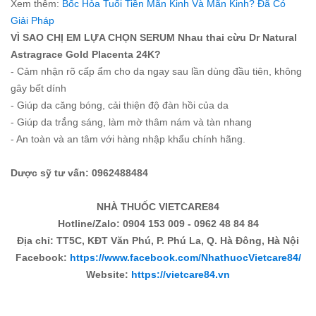
Xem thêm:
Bốc Hỏa Tuổi Tiền Mãn Kinh Và Mãn Kinh? Đã Có
Giải Pháp
VÌ SAO CHỊ EM LỰA CHỌN SERUM Nhau thai cừu Dr Natural
Astragrace Gold Placenta 24K?
- Cảm nhận rõ cấp ẩm cho da ngay sau lần dùng đầu tiên, không
gây bết dính
- Giúp da căng bóng, cải thiện độ đàn hồi của da
- Giúp da trắng sáng, làm mờ thâm nám và tàn nhang
- An toàn và an tâm với hàng nhập khẩu chính hãng.
Dược sỹ tư vấn: 0962488484
NHÀ THUỐC VIETCARE84
Hotline/Zalo: 0904 153 009 - 0962 48 84 84
Địa chỉ: TT5C, KĐT Văn Phú, P. Phú La, Q. Hà Đông, Hà Nội
Facebook:
https://www.facebook.com/NhathuocVietcare84/
Website:
https://vietcare84.vn