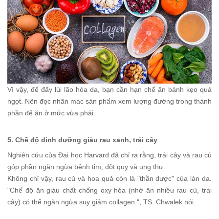
Vì vậy, để đẩy lùi lão hóa da, bạn cần hạn chế ăn bánh kẹo quá
ngọt. Nên đọc nhãn mác sản phẩm xem lượng đường trong thành
phần để ăn ở mức vừa phải.
5. Chế độ dinh dưỡng giàu rau xanh, trái cây
Nghiên cứu của Đại học Harvard đã chỉ ra rằng, trái cây và rau củ
góp phần ngăn ngừa bệnh tim, đột quỵ và ung thư.
Không chỉ vậy, rau củ và hoa quả còn là "thần dược" của làn da.
"Chế độ ăn giàu chất chống oxy hóa (nhờ ăn nhiều rau củ, trái
cây) có thể ngăn ngừa suy giảm collagen.", TS. Chwalek nói.