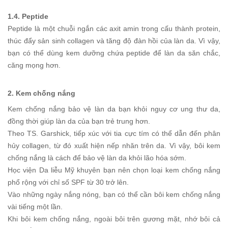
1.4. Peptide
Peptide là một chuỗi ngắn các axit amin trong cấu thành protein,
thúc đẩy sản sinh collagen và tăng độ đàn hồi của làn da. Vì vậy,
bạn có thể dùng kem dưỡng chứa peptide để làn da săn chắc,
căng mọng hơn.
2. Kem chống nắng
Kem chống nắng bảo vệ làn da bạn khỏi nguy cơ ung thư da,
đồng thời giúp làn da của bạn trẻ trung hơn.
Theo TS. Garshick, tiếp xúc với tia cực tím có thể dẫn đến phân
hủy collagen, từ đó xuất hiện nếp nhăn trên da. Vì vậy, bôi kem
chống nắng là cách để bảo vệ làn da khỏi lão hóa sớm.
Học viện Da liễu Mỹ khuyên bạn nên chọn loại kem chống nắng
phổ rộng với chỉ số SPF từ 30 trở lên.
Vào những ngày nắng nóng, bạn có thể cần bôi kem chống nắng
vài tiếng một lần.
Khi bôi kem chống nắng, ngoài bôi trên gương mặt, nhớ bôi cả