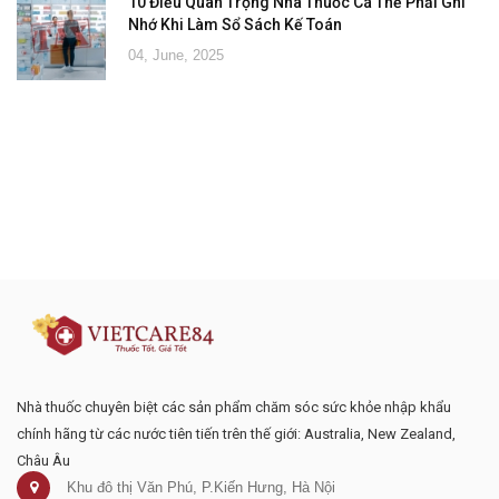
10 Điều Quan Trọng Nhà Thuốc Cá Thể Phải Ghi
Nhớ Khi Làm Sổ Sách Kế Toán
04, June, 2025
Đăng ký tư vấn - nhận tin tức khuyến
mại
Nhà thuốc chuyên biệt các sản phẩm chăm sóc sức khỏe nhập khẩu
chính hãng từ các nước tiên tiến trên thế giới: Australia, New Zealand,
Châu Âu
Khu đô thị Văn Phú, P.Kiến Hưng, Hà Nội