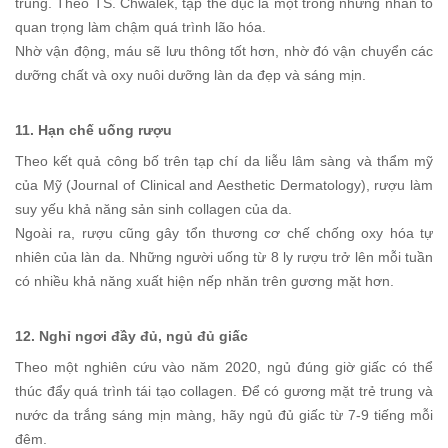
trung. Theo TS. Chwalek, tập thể dục là một trong những nhân tố
quan trọng làm chậm quá trình lão hóa.
Nhờ vận động, máu sẽ lưu thông tốt hơn, nhờ đó vận chuyển các
dưỡng chất và oxy nuôi dưỡng làn da đẹp và sáng mịn.
11. Hạn chế uống rượu
Theo kết quả công bố trên tạp chí da liễu lâm sàng và thẩm mỹ
của Mỹ (Journal of Clinical and Aesthetic Dermatology), rượu làm
suy yếu khả năng sản sinh collagen của da.
Ngoài ra, rượu cũng gây tổn thương cơ chế chống oxy hóa tự
nhiên của làn da. Những người uống từ 8 ly rượu trở lên mỗi tuần
có nhiều khả năng xuất hiện nếp nhăn trên gương mặt hơn.
12. Nghỉ ngơi đầy đủ, ngủ đủ giấc
Theo một nghiên cứu vào năm 2020, ngủ đúng giờ giấc có thể
thúc đẩy quá trình tái tạo collagen. Để có gương mặt trẻ trung và
nước da trắng sáng mịn màng, hãy ngủ đủ giấc từ 7-9 tiếng mỗi
đêm.