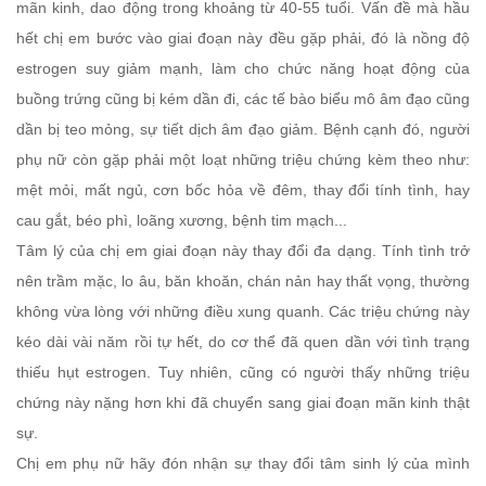
mãn kinh, dao động trong khoảng từ 40-55 tuổi. Vấn đề mà hầu
hết chị em bước vào giai đoạn này đều gặp phải, đó là nồng độ
estrogen suy giảm mạnh, làm cho chức năng hoạt động của
buồng trứng cũng bị kém dần đi, các tế bào biểu mô âm đạo cũng
dần bị teo mỏng, sự tiết dịch âm đạo giảm. Bệnh cạnh đó, người
phụ nữ còn gặp phải một loạt những triệu chứng kèm theo như:
mệt mỏi, mất ngủ, cơn bốc hỏa về đêm, thay đổi tính tình, hay
cau gắt, béo phì, loãng xương, bệnh tim mạch...
Tâm lý của chị em giai đoạn này thay đổi đa dạng. Tính tình trở
nên trầm mặc, lo âu, băn khoăn, chán nản hay thất vọng, thường
không vừa lòng với những điều xung quanh. Các triệu chứng này
kéo dài vài năm rồi tự hết, do cơ thể đã quen dần với tình trạng
thiếu hụt estrogen. Tuy nhiên, cũng có người thấy những triệu
chứng này nặng hơn khi đã chuyển sang giai đoạn mãn kinh thật
sự.
Chị em
phụ nữ hãy đón nhận sự thay đổi tâm sinh lý của mình