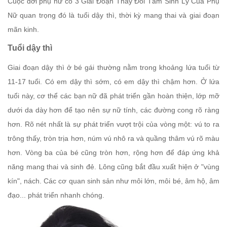
Cuộc đời phụ nữ có 3 Giai Đoạn Thay Đổi Tâm Sinh Lý Của Phụ
Nữ quan trọng đó là tuổi dậy thì, thời kỳ mang thai và giai đoạn
mãn kinh.
Tuổi dậy thì
Giai đoạn dậy thì ở bé gái thường nằm trong khoảng lứa tuổi từ
11-17 tuổi. Có em dậy thì sớm, có em dậy thì chậm hơn. Ở lứa
tuổi này, cơ thể các bạn nữ đã phát triển gần hoàn thiện, lớp mỡ
dưới da dày hơn để tạo nên sự nữ tính, các đường cong rõ ràng
hơn. Rõ nét nhất là sự phát triển vượt trội của vòng một: vú to ra
trông thấy, tròn trịa hơn, núm vú nhô ra và quầng thâm vú rõ màu
hơn. Vòng ba của bé cũng tròn hơn, rộng hơn để đáp ứng khả
năng mang thai và sinh đẻ. Lông cũng bắt đầu xuất hiện ở "vùng
kín", nách. Các cơ quan sinh sản như môi lớn, môi bé, âm hộ, âm
đạo... phát triển nhanh chóng.