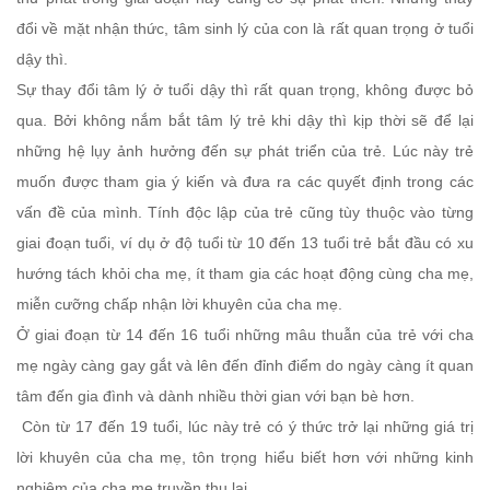
đổi về mặt nhận thức, tâm sinh lý của con là rất quan trọng ở tuổi
dậy thì.
Sự thay đổi tâm lý ở tuổi dậy thì rất quan trọng, không được bỏ
qua. Bởi không nắm bắt tâm lý trẻ khi dậy thì kịp thời sẽ để lại
những hệ lụy ảnh hưởng đến sự phát triển của trẻ. Lúc này trẻ
muốn được tham gia ý kiến và đưa ra các quyết định trong các
vấn đề của mình. Tính độc lập của trẻ cũng tùy thuộc vào từng
giai đoạn tuổi, ví dụ ở độ tuổi từ 10 đến 13 tuổi trẻ bắt đầu có xu
hướng tách khỏi cha mẹ, ít tham gia các hoạt động cùng cha mẹ,
miễn cưỡng chấp nhận lời khuyên của cha mẹ.
Ở giai đoạn từ 14 đến 16 tuổi những mâu thuẫn của trẻ với cha
mẹ ngày càng gay gắt và lên đến đỉnh điểm do ngày càng ít quan
tâm đến gia đình và dành nhiều thời gian với bạn bè hơn.
Còn từ 17 đến 19 tuổi, lúc này trẻ có ý thức trở lại những giá trị
lời khuyên của cha mẹ, tôn trọng hiểu biết hơn với những kinh
nghiệm của cha mẹ truyền thụ lại.