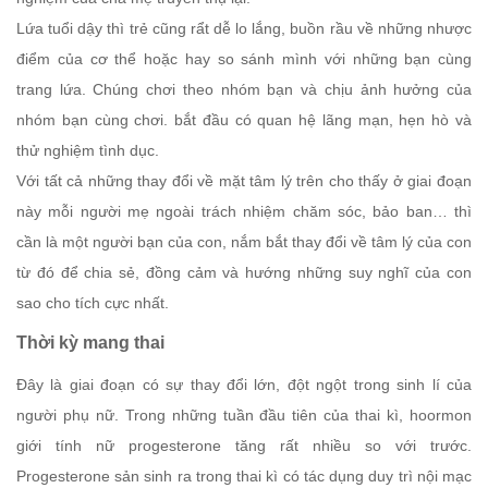
Lứa tuổi dậy thì trẻ cũng rẩt dễ lo lắng, buồn rầu về những nhược
điểm của cơ thể hoặc hay so sánh mình với những bạn cùng
trang lứa. Chúng chơi theo nhóm bạn và chịu ảnh hưởng của
nhóm bạn cùng chơi. bắt đầu có quan hệ lãng mạn, hẹn hò và
thử nghiệm tình dục.
Với tất cả những thay đổi về mặt tâm lý trên cho thấy ở giai đoạn
này mỗi người mẹ ngoài trách nhiệm chăm sóc, bảo ban… thì
cần là một người bạn của con, nắm bắt thay đổi về tâm lý của con
từ đó để chia sẻ, đồng cảm và hướng những suy nghĩ của con
sao cho tích cực nhất.
Thời kỳ mang thai
Đây là giai đoạn có sự thay đổi lớn, đột ngột trong sinh lí của
người phụ nữ. Trong những tuần đầu tiên của thai kì, hoormon
giới tính nữ progesterone tăng rất nhiều so với trước.
Progesterone sản sinh ra trong thai kì có tác dụng duy trì nội mạc