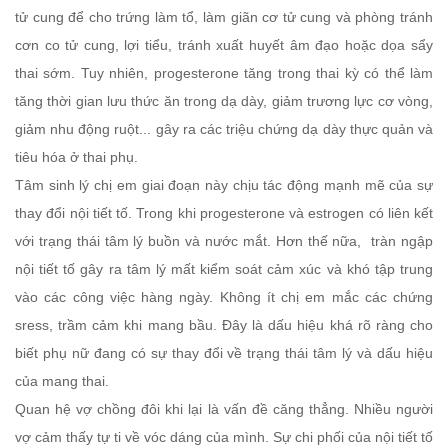
tử cung để cho trứng làm tổ, làm giãn cơ tử cung và phòng tránh
cơn co tử cung, lợi tiểu, tránh xuất huyết âm đạo hoặc dọa sẩy
thai sớm. Tuy nhiên, progesterone tăng trong thai kỳ có thể làm
tăng thời gian lưu thức ăn trong dạ dày, giảm trương lực cơ vòng,
giảm nhu động ruột... gây ra các triệu chứng dạ dày thực quản và
tiêu hóa ở thai phụ.
Tâm sinh lý chị em giai đoạn này chịu tác động mạnh mẽ của sự
thay đổi nội tiết tố. Trong khi progesterone và estrogen có liên kết
với trạng thái tâm lý buồn và nước mắt. Hơn thế nữa, tràn ngập
nội tiết tố gây ra tâm lý mất kiểm soát cảm xúc và khó tập trung
vào các công việc hàng ngày. Không ít chị em mắc các chứng
sress, trầm cảm khi mang bầu. Đây là dấu hiệu khá rõ ràng cho
biết phụ nữ đang có sự thay đổi về trạng thái tâm lý và dấu hiệu
của mang thai.
Quan hệ vợ chồng đôi khi lại là vấn đề căng thẳng. Nhiều người
vợ cảm thấy tự ti về vóc dáng của mình. Sự chi phối của nội tiết tố