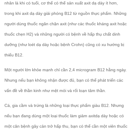
nhân là khi có tuổi, cơ thể có thể sản xuất axit dạ dày ít hơn,
trong khi axit dạ dày giải phóng B12 từ nguồn thực phẩm. Những
người dùng thuốc ngăn chặn axit (như các thuốc kháng axit hoặc
thuốc chẹn H2) và những người có bệnh về hấp thụ chất dinh
dưỡng (như loét dạ dày hoặc bệnh Crohn) cũng có xu hướng bị
thiếu B12.
Một người lớn khỏe mạnh chỉ cần 2,4 microgram B12 hằng ngày.
Nhưng nếu bạn không nhận được đủ, bạn có thể phát triển các
vấn đề về thần kinh như mệt mỏi và rối loạn tâm thần.
Cá, gia cầm và trứng là những loại thực phẩm giàu B12. Nhưng
nếu bạn đang dùng một loại thuốc làm giảm axitdạ dày hoặc có
một căn bệnh gây cản trở hấp thu, bạn có thể cần một viên thuốc