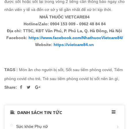
được sốt hoặc sốt lại trong vòng 2 tiếng cần thông báo ngay cho
nhân viên y tế và đến cơ sở y tế gần nhất để xử trí kịp thời.
NHÀ THUỐC VIETCARE84
Hotline/Zalo: 0904 153 009 - 0962 48 84 84
Địa chỉ: TT5C, KĐT Văn Phú, P. Phú La, Q. Hà Đông, Hà Nội
Facebook:
https://www.facebook.com/NhathuocVietcare84/
Website:
https://vietcare84.vn
TAGS :
Món ăn cho người bị sốt
,
Sốt sau tiêm phòng covid
,
Tiêm
phòng covid cho trẻ
,
Trẻ sau tiêm phòng covid bị sốt nên ăn gì
,
Share:
DANH SÁCH TIN TỨC
Sức khỏe Phụ nữ