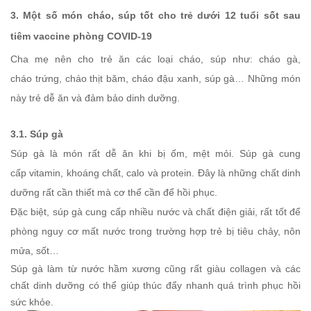
3. Một số món cháo, súp tốt cho trẻ dưới 12 tuổi sốt sau
tiêm vaccine phòng COVID-19
Cha mẹ nên cho trẻ ăn các loại cháo, súp như: cháo gà,
cháo trứng, cháo thịt băm, cháo đậu xanh, súp gà… Những món
này trẻ dễ ăn và đảm bảo dinh dưỡng.
3.1. Súp gà
Súp gà là món rất dễ ăn khi bị ốm, mệt mỏi. Súp gà cung
cấp vitamin, khoáng chất, calo và protein. Đây là những chất dinh
dưỡng rất cần thiết mà cơ thể cần để hồi phục.
Đặc biệt, súp gà cung cấp nhiều nước và chất điện giải, rất tốt để
phòng nguy cơ mất nước trong trường hợp trẻ bị tiêu chảy, nôn
mửa, sốt…
Súp gà làm từ nước hầm xương cũng rất giàu collagen và các
chất dinh dưỡng có thể giúp thúc đẩy nhanh quá trình phục hồi
sức khỏe.