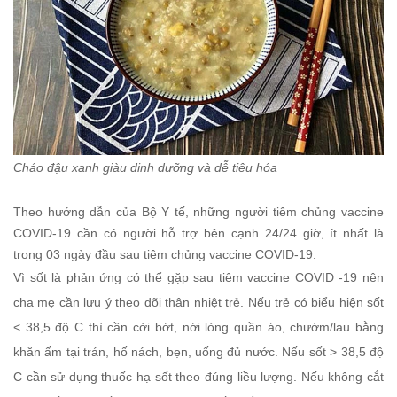
Cháo đậu xanh giàu dinh dưỡng và dễ tiêu hóa
Theo hướng dẫn của Bộ Y tế, những người tiêm chủng vaccine
COVID-19 cần có người hỗ trợ bên cạnh 24/24 giờ, ít nhất là
trong 03 ngày đầu sau tiêm chủng vaccine COVID-19.
Vì sốt là phản ứng có thể gặp sau tiêm vaccine COVID -19 nên
cha mẹ cần lưu ý theo dõi thân nhiệt trẻ. Nếu trẻ có biểu hiện sốt
< 38,5 độ C thì cần cởi bớt, nới lỏng quần áo, chườm/lau bằng
khăn ấm tại trán, hố nách, bẹn, uống đủ nước. Nếu sốt > 38,5 độ
C cần sử dụng thuốc hạ sốt theo đúng liều lượng. Nếu không cắt