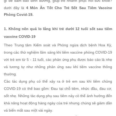
gì để đảm bảo dinh dưỡng, giúp trẻ nhanh phục hồi sức khỏe?
dưới đây là
4 Món Ăn Tốt Cho Trẻ Sốt Sau Tiêm Vaccine
Phòng Covid-19.
1. Không nên quá lo lắng khi trẻ dưới 12 tuổi sốt sau tiêm
vaccine COVID-19
Theo Trung tâm Kiểm soát và Phòng ngừa dịch bệnh Hoa Kỳ,
trong các thử nghiệm lâm sàng khi tiêm vaccine phòng COVID-19
với trẻ em từ 5 - 11 tuổi, các phản ứng phụ được báo cáo là nhẹ
và tương tự như những phản ứng sau khi tiêm vaccine thông
thường.
Các tác dụng phụ có thể xảy ra ở trẻ em sau khi tiêm chủng
COVID-19 có thể bao gồm: Đau tại chỗ tiêm, nhức đầu, đau cơ,
sốt nhẹ. Những tác dụng phụ sau tiêm này có thể ảnh hưởng đến
khả năng hoạt động hàng ngày của trẻ nhưng chúng sẽ giảm dần
và biến mất sau một vài ngày.