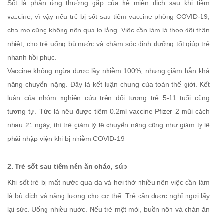
Sốt là phản ứng thường gặp của hệ miễn dịch sau khi tiêm
vaccine, vì vậy nếu trẻ bị sốt sau tiêm vaccine phòng COVID-19,
cha mẹ cũng không nên quá lo lắng. Việc cần làm là theo dõi thân
nhiệt, cho trẻ uống bù nước và chăm sóc dinh dưỡng tốt giúp trẻ
nhanh hồi phục.
Vaccine không ngừa được lây nhiễm 100%, nhưng giảm hẳn khả
năng chuyển nặng. Đây là kết luận chung của toàn thế giới. Kết
luận của nhóm nghiên cứu trên đối tượng trẻ 5-11 tuổi cũng
tương tự. Tức là nếu được tiêm 0.2ml vaccine Pfizer 2 mũi cách
nhau 21 ngày, thì trẻ giảm tỷ lệ chuyển nặng cũng như giảm tỷ lệ
phải nhập viện khi bị nhiễm COVID-19
2. Trẻ sốt sau tiêm nên ăn cháo, súp
Khi sốt trẻ bị mất nước qua da và hơi thở nhiều nên việc cần làm
là bù dịch và năng lượng cho cơ thể. Trẻ cần được nghỉ ngơi lấy
lại sức. Uống nhiều nước. Nếu trẻ mệt mỏi, buồn nôn và chán ăn