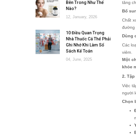
Bên Trong Như Thế
tăng ch
Nào?
Bổ sun
12, January, 2026
Chất x
đường 
10 Điều Quan Trọng
Dùng d
Nhà Thuốc Cá Thể Phải
Ghi Nhớ Khi Làm Sổ
Các lo
Sách Kế Toán
viêm.
04, June, 2025
Một ch
khỏe m
2. Tập
Việc t
người l
Chọn b