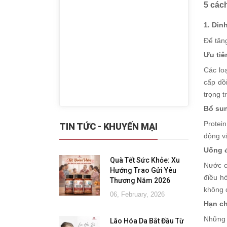
5 các
1. Din
Để tăng
Ưu tiê
Các lo
cấp dồ
trọng t
Bổ sun
Protein
TIN TỨC - KHUYẾN MẠI
động vậ
Uống 
Quà Tết Sức Khỏe: Xu
Nước c
Hướng Trao Gửi Yêu
điều h
Thương Năm 2026
không 
06, February, 2026
Hạn ch
Những 
Lão Hóa Da Bắt Đầu Từ