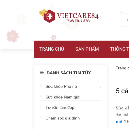
TRANG CHỦ
SẢN PHẨM
THÔNG T
Trang 
DANH SÁCH TIN TỨC
Sức khỏe Phụ nữ
5 cá
Sức khỏe Nam giới
Tư vấn làm đẹp
Sức đ
lên, h
Chăm sóc gia đình
tuổi
? 