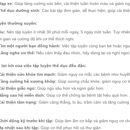
Đạp xe:
Giúp tăng cường sức bền, cải thiện tuần hoàn máu và giảm n
Thể dục dưỡng sinh:
Các bài tập đơn giản, dễ thực hiện, giúp cải th
yện thường xuyên:
êu:
Nên tập luyện ít nhất 30 phút mỗi ngày, 5 ngày một tuần. Tuy nhiê
i gian và cường độ khi cơ thể thích nghi.
Tìm một người bạn đồng hành:
Việc tập luyện cùng bạn bè hoặc ngư
Lắng nghe cơ thể:
Nếu cảm thấy đau nhức, hãy dừng lại và nghỉ ngơi
lợi ích của việc tập luyện thể dục đều đặn:
Cải thiện sức khỏe tim mạch:
Giảm nguy cơ mắc các bệnh như huyết 
Tăng cường hệ xương khớp:
Giúp xương chắc khỏe, giảm nguy cơ l
Cải thiện giấc ngủ:
Giúp ngủ sâu hơn và ngon giấc hơn.
Nâng cao hệ miễn dịch:
Giúp cơ thể chống lại bệnh tật hiệu quả hơn.
Cải thiện tâm trạng:
Giảm căng thẳng, lo âu, trầm cảm và tăng cường s
Khởi động kỹ trước khi tập:
Giúp làm ấm cơ bắp và giảm nguy cơ ch
Hạ nhiệt sau khi tập:
Giúp cơ thể phục hồi và thư giãn.