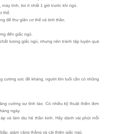
máy tính, tivi ít nhất 1 giờ trước khi ngủ.
ơ thể.
 để thư giãn cơ thể và tinh thần.
ởng đến giấc ngủ.
chất lượng giấc ngủ, nhưng nên tránh tập luyện quá
ng cường sức đề kháng, người lớn tuổi cần có những
ăng cường sự tỉnh táo. Có nhiều kỹ thuật thiền đơn
 hàng ngày.
 áp và làm dịu hệ thần kinh. Hãy dành vài phút mỗi
bắp, giảm căng thẳng và cải thiện giấc ngủ.