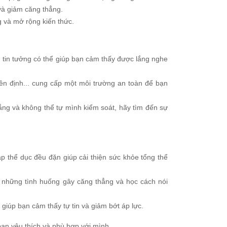
và giảm căng thẳng.
g và mở rộng kiến thức.
tin tưởng có thể giúp bạn cảm thấy được lắng nghe
ền định... cung cấp một môi trường an toàn để bạn
ng và không thể tự mình kiểm soát, hãy tìm đến sự
p thể dục đều đặn giúp cải thiện sức khỏe tổng thể
 những tình huống gây căng thẳng và học cách nói
giúp bạn cảm thấy tự tin và giảm bớt áp lực.
ạn yêu thích và phù hợp với mình.