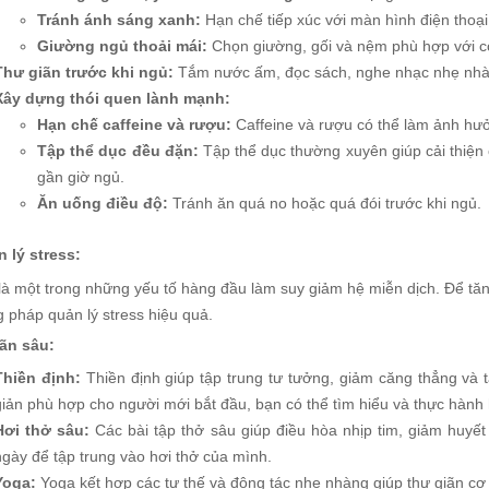
Tránh ánh sáng xanh:
Hạn chế tiếp xúc với màn hình điện thoại, 
Giường ngủ thoải mái:
Chọn giường, gối và nệm phù hợp với c
Thư giãn trước khi ngủ:
Tắm nước ấm, đọc sách, nghe nhạc nhẹ nhàng
Xây dựng thói quen lành mạnh:
Hạn chế caffeine và rượu:
Caffeine và rượu có thể làm ảnh hư
Tập thể dục đều đặn:
Tập thể dục thường xuyên giúp cải thiện 
gần giờ ngủ.
Ăn uống điều độ:
Tránh ăn quá no hoặc quá đói trước khi ngủ.
n lý stress:
 là một trong những yếu tố hàng đầu làm suy giảm hệ miễn dịch. Để tă
 pháp quản lý stress hiệu quả.
ãn sâu:
Thiền định:
Thiền định giúp tập trung tư tưởng, giảm căng thẳng và t
giản phù hợp cho người mới bắt đầu, bạn có thể tìm hiểu và thực hành
Hơi thở sâu:
Các bài tập thở sâu giúp điều hòa nhịp tim, giảm huyết
ngày để tập trung vào hơi thở của mình.
Yoga:
Yoga kết hợp các tư thế và động tác nhẹ nhàng giúp thư giãn cơ 