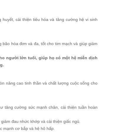
 huyết, cải thiện tiêu hóa và tăng cường hệ vi sinh
g bão hòa đơn và đa, tốt cho tim mạch và giúp giảm
o người lớn tuổi, giúp họ có một hệ miễn dịch
g.
òn nâng cao tinh thần và chất lượng cuộc sống cho
như tăng cường sức mạnh chân, cải thiện tuần hoàn
 giảm đau nhức khớp và cải thiện giấc ngủ.
sức mạnh cơ bắp và hệ hô hấp.