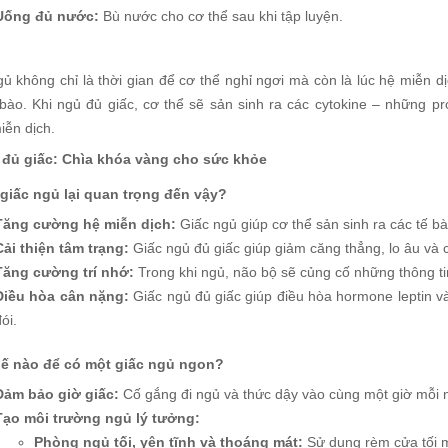
Uống đủ nước:
Bù nước cho cơ thể sau khi tập luyện.
gủ không chỉ là thời gian để cơ thể nghỉ ngơi mà còn là lúc hệ miễn 
 bào. Khi ngủ đủ giấc, cơ thể sẽ sản sinh ra các cytokine – những p
iễn dịch.
 đủ giấc: Chìa khóa vàng cho sức khỏe
 giấc ngủ lại quan trọng đến vậy?
Tăng cường hệ miễn dịch:
Giấc ngủ giúp cơ thể sản sinh ra các tế bà
Cải thiện tâm trạng:
Giấc ngủ đủ giấc giúp giảm căng thẳng, lo âu và c
Tăng cường trí nhớ:
Trong khi ngủ, não bộ sẽ củng cố những thông ti
Điều hòa cân nặng:
Giấc ngủ đủ giấc giúp điều hòa hormone leptin và
ói.
ế nào để có một giấc ngủ ngon?
Đảm bảo giờ giấc:
Cố gắng đi ngủ và thức dậy vào cùng một giờ mỗi n
Tạo môi trường ngủ lý tưởng:
Phòng ngủ tối, yên tĩnh và thoáng mát:
Sử dụng rèm cửa tối m