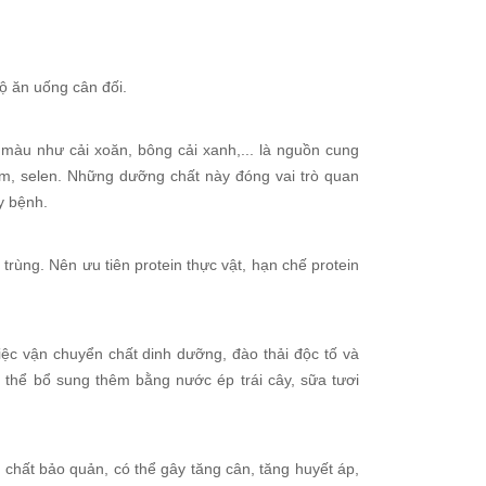
ộ ăn uống cân đối.
m màu như cải xoăn, bông cải xanh,... là nguồn cung
ẽm, selen. Những dưỡng chất này đóng vai trò quan
y bệnh.
trùng. Nên ưu tiên protein thực vật, hạn chế protein
iệc vận chuyển chất dinh dưỡng, đào thải độc tố và
ó thể bổ sung thêm bằng nước ép trái cây, sữa tươi
hất bảo quản, có thể gây tăng cân, tăng huyết áp,