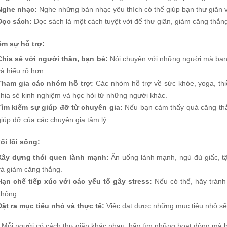
Nghe nhạc:
Nghe những bản nhạc yêu thích có thể giúp bạn thư giãn 
Đọc sách:
Đọc sách là một cách tuyệt vời để thư giãn, giảm căng thẳn
ếm sự hỗ trợ:
Chia sẻ với người thân, bạn bè:
Nói chuyện với những người mà bạn 
và hiểu rõ hơn.
Tham gia các nhóm hỗ trợ:
Các nhóm hỗ trợ về sức khỏe, yoga, thi
chia sẻ kinh nghiệm và học hỏi từ những người khác.
Tìm kiếm sự giúp đỡ từ chuyên gia:
Nếu bạn cảm thấy quá căng thẳ
giúp đỡ của các chuyên gia tâm lý.
ổi lối sống:
Xây dựng thói quen lành mạnh:
Ăn uống lành mạnh, ngủ đủ giấc, tậ
và giảm căng thẳng.
Hạn chế tiếp xúc với các yếu tố gây stress:
Nếu có thể, hãy tránh
không.
Đặt ra mục tiêu nhỏ và thực tế:
Việc đạt được những mục tiêu nhỏ sẽ 
Mỗi người có cách thư giãn khác nhau, hãy tìm những hoạt động mà b