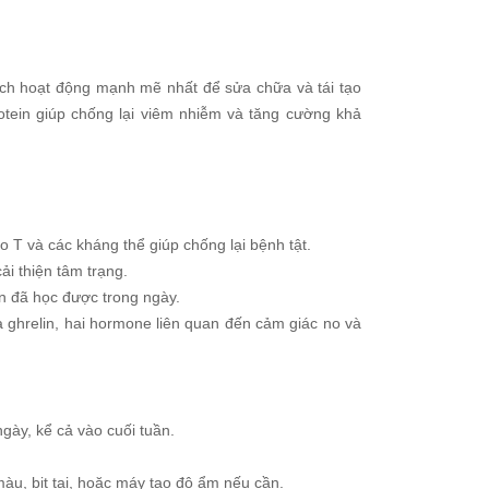
dịch hoạt động mạnh mẽ nhất để sửa chữa và tái tạo
rotein giúp chống lại viêm nhiễm và tăng cường khả
o T và các kháng thể giúp chống lại bệnh tật.
ải thiện tâm trạng.
n đã học được trong ngày.
 ghrelin, hai hormone liên quan đến cảm giác no và
gày, kể cả vào cuối tuần.
àu, bịt tai, hoặc máy tạo độ ẩm nếu cần.