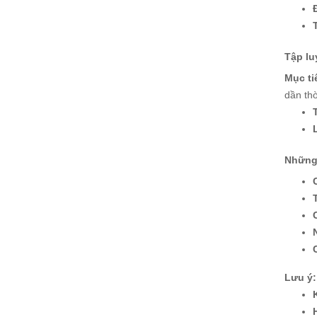
Tập lu
Mục ti
dần thờ
Những 
Lưu ý: