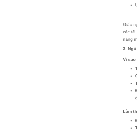
Giấc n
các tế
năng m
3. Ngủ
Vì sao
đ
Làm th