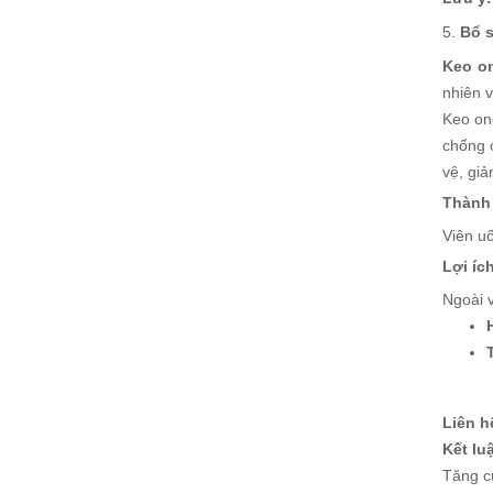
5.
Bổ s
Keo o
nhiên 
Keo on
chống 
vệ, gi
Thành 
Viên u
Lợi íc
Ngoài 
Liên h
Kết lu
Tăng cư