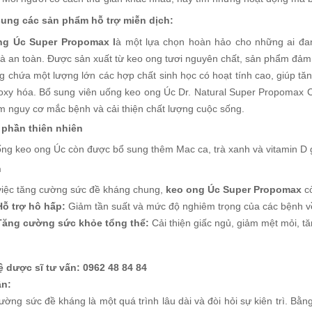
ung các sản phẩm hỗ trợ miễn dịch:
ng Úc Super Propomax l
à một lựa chọn hoàn hảo cho những ai đan
và an toàn. Được sản xuất từ keo ong tươi nguyên chất, sản phẩm đảm
g chứa một lượng lớn các hợp chất sinh học có hoạt tính cao, giúp t
oxy hóa. Bổ sung viên uống keo ong Úc Dr. Natural Super Propomax 
ảm nguy cơ mắc bệnh và cải thiện chất lượng cuộc sống.
phần thiên nhiên
ống keo ong Úc còn được bổ sung thêm Mac ca, trà xanh và vitamin D 
h
việc tăng cường sức đề kháng chung,
keo ong Úc Super Propomax
cò
Hỗ trợ hô hấp:
Giảm tần suất và mức độ nghiêm trọng của các bệnh 
Tăng cường sức khỏe tổng thể:
Cải thiện giấc ngủ, giảm mệt mỏi, t
ệ dược sĩ tư vấn: 0962 48 84 84
ận:
ờng sức đề kháng là một quá trình lâu dài và đòi hỏi sự kiên trì. Bằ