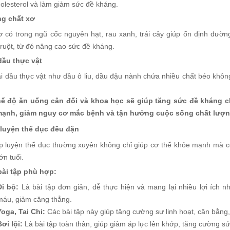
olesterol và làm giảm sức đề kháng.
g chất xơ
ơ có trong ngũ cốc nguyên hạt, rau xanh, trái cây giúp ổn định đường
ruột, từ đó nâng cao sức đề kháng.
ầu thực vật
ại dầu thực vật như dầu ô liu, dầu đậu nành chứa nhiều chất béo khôn
ế độ ăn uống cân đối và khoa học sẽ giúp tăng sức đề kháng ch
ạnh, giảm nguy cơ mắc bệnh và tận hưởng cuộc sống chất lượn
 luyện thể dục đều đặn
ập luyện thể dục thường xuyên không chỉ giúp cơ thể khỏe mạnh mà c
ớn tuổi.
ài tập phù hợp:
Đi bộ:
Là bài tập đơn giản, dễ thực hiện và mang lại nhiều lợi ích 
máu, giảm căng thẳng.
Yoga, Tai Chi:
Các bài tập này giúp tăng cường sự linh hoạt, cân bằng,
Bơi lội:
Là bài tập toàn thân, giúp giảm áp lực lên khớp, tăng cường 