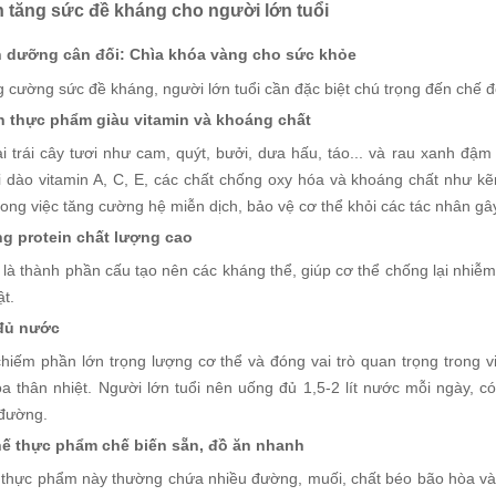
h tăng sức đề kháng cho người lớn tuổi
h dưỡng cân đối: Chìa khóa vàng cho sức khỏe
 cường sức đề kháng, người lớn tuổi cần đặc biệt chú trọng đến chế đ
n thực phẩm giàu vitamin và khoáng chất
ại trái cây tươi như cam, quýt, bưởi, dưa hấu, táo... và rau xanh đậ
i dào vitamin A, C, E, các chất chống oxy hóa và khoáng chất như k
rong việc tăng cường hệ miễn dịch, bảo vệ cơ thể khỏi các tác nhân gâ
g protein chất lượng cao
 là thành phần cấu tạo nên các kháng thể, giúp cơ thể chống lại nhiễm 
t.
đủ nước
hiếm phần lớn trọng lượng cơ thể và đóng vai trò quan trọng trong v
òa thân nhiệt. Người lớn tuổi nên uống đủ 1,5-2 lít nước mỗi ngày, c
đường.
ế thực phẩm chế biến sẵn, đồ ăn nhanh
thực phẩm này thường chứa nhiều đường, muối, chất béo bão hòa và c