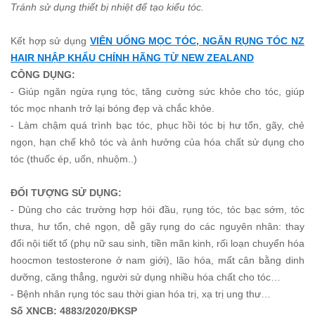
Tránh sử dụng thiết bị nhiệt để tạo kiểu tóc.
Kết hợp sử dụng
VIÊN UỐNG MỌC TÓC, NGĂN RỤNG TÓC NZ
HAIR NHẬP KHẨU CHÍNH HÃNG TỪ NEW ZEALAND
CÔNG DỤNG:
- Giúp ngăn ngừa rụng tóc, tăng cường sức khỏe cho tóc, giúp
tóc mọc nhanh trở lại bóng đẹp và chắc khỏe.
- Làm chậm quá trình bạc tóc, phục hồi tóc bị hư tổn, gãy, chẻ
ngọn, hạn chế khô tóc và ảnh hưởng của hóa chất sử dụng cho
tóc (thuốc ép, uốn, nhuộm..)
ĐỐI TƯỢNG SỬ DỤNG:
- Dùng cho các trường hợp hói đầu, rụng tóc, tóc bạc sớm, tóc
thưa, hư tổn, chẻ ngọn, dễ gãy rụng do các nguyên nhân: thay
đổi nội tiết tố (phụ nữ sau sinh, tiền mãn kinh, rối loạn chuyển hóa
hoocmon testosterone ở nam giới), lão hóa, mất cân bằng dinh
dưỡng, căng thẳng, người sử dụng nhiều hóa chất cho tóc…
- Bệnh nhân rụng tóc sau thời gian hóa trị, xạ trị ung thư…
Số XNCB: 4883/2020/ĐKSP