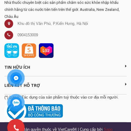
Nhà thuốc chuyên biệt các sản phẩm chăm sóc sức khỏe nhập khẩu
chính hãng từ các nước tiên tiến trên thế giới: Australia, New Zealand,
Châu Âu
Khu đô thị Văn Phú, P.Kiến Hưng, Hà Nội
0904153009
TIN HỮU ÍCH
LIÊN KẾT HỖ TRỢ
(*) Lưu ý: Tác dụng của sản phẩm tuỳ thuộc vào cơ địa mỗi người.
© Bản quyền thuộc về VietCare84
|
Cung cấp bởi
Sapo