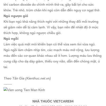
khí carbon dioxide do chính mình thở ra, gây bất lợi cho sức
khỏe. Trẻ nhỏ, trùm chăn khi ngủ còn dẫn đến nguy cơ ngạt thở.
Ngủ ngược gió
Khi bạn ngủ khả năng thích nghi với những thay đổi môi trường
sẽ giảm nên dễ bị cảm lạnh. Vì vậy, bạn nên để nhiệt độ ở mức
thích hợp, không ngủ ngược chiều gió.
Ngủ ngồi
Làm việc quá mệt mỏi khiến bạn có thể vừa xem tivi vừa ngủ.
Ngủ ngồi làm chậm nhịp tim, các mạch máu mở rộng, lưu lượng
máu đến các cơ quan khác nhau sẽ ít hơn. Lượng máu lưu thông
cung cấp cho dạ dày giảm, thiếu oxy não, dẫn đến chóng mặt, ù
tai.
Theo Tân Gia (Kienthuc.net.vn)
-------
NHÀ THUỐC VIETCARE84