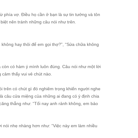
 phía vợ. Điều họ cần ở bạn là sự tin tưởng và tôn
biệt nên tránh những câu nói như trên.
c không hay thôi để em gọi thợ?”, “Sửa chữa không
à còn có hàm ý mình luôn đúng. Câu nói như một lời
 cảm thấy vui vẻ chút nào.
i trên có chút gì đó nghiêm trọng khiến người nghe
 là câu cửa miệng của những ai đang có ý định chia
n căng thẳng như: “Tối nay anh rảnh không, em bảo
ời nói nhẹ nhàng hơn như: “Việc này em làm nhiều