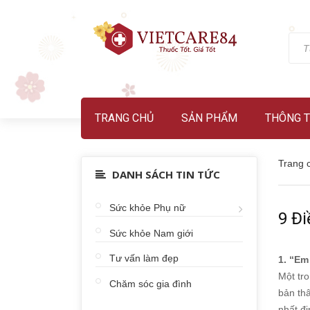
TRANG CHỦ
SẢN PHẨM
THÔNG T
Trang 
DANH SÁCH TIN TỨC
Sức khỏe Phụ nữ
9 Đ
Sức khỏe Nam giới
Tư vấn làm đẹp
1. “Em
Một tro
Chăm sóc gia đình
bản thâ
nhất đị