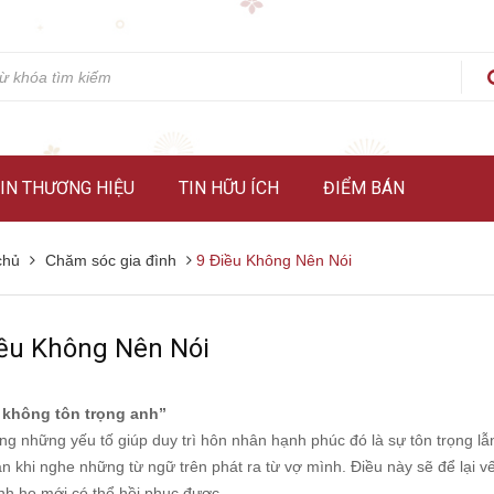
IN THƯƠNG HIỆU
TIN HỮU ÍCH
ĐIỂM BÁN
chủ
Chăm sóc gia đình
9 Điều Không Nên Nói
iều Không Nên Nói
 không tôn trọng anh”
ng những yếu tố giúp duy trì hôn nhân hạnh phúc đó là sự tôn trọng lẫ
n khi nghe những từ ngữ trên phát ra từ vợ mình. Điều này sẽ để lại v
nh họ mới có thể hồi phục được.