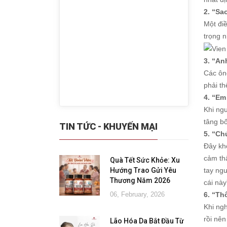
2. “Sa
Một điề
trọng 
3. “An
Các ôn
phải t
4. “Em
Khi ngư
tâng bố
TIN TỨC - KHUYẾN MẠI
5. “Ch
Đây khô
cảm thấ
Quà Tết Sức Khỏe: Xu
Hướng Trao Gửi Yêu
tay ng
Thương Năm 2026
cái này
06, February, 2026
6. “Th
Khi ng
rồi nên
Lão Hóa Da Bắt Đầu Từ