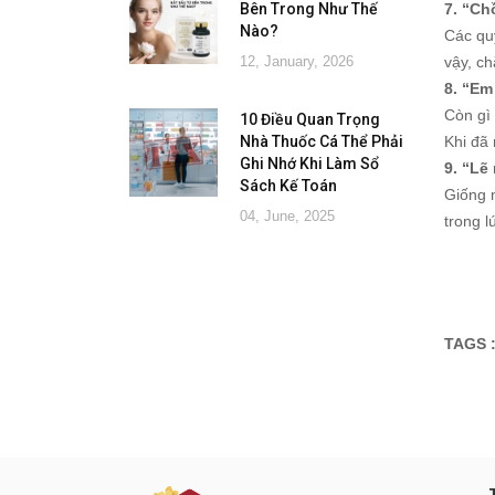
Bên Trong Như Thế
7. “Ch
Nào?
Các qu
12, January, 2026
vậy, ch
8. “Em
Còn gì 
10 Điều Quan Trọng
Nhà Thuốc Cá Thể Phải
Khi đã 
Ghi Nhớ Khi Làm Sổ
9. “Lẽ
Sách Kế Toán
Giống 
04, June, 2025
trong l
TAGS 
Đăng ký tư vấn - nhận tin tứ