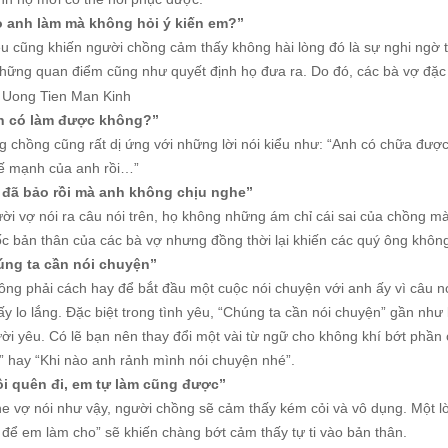
o anh làm mà không hỏi ý kiến em?”
u cũng khiến người chồng cảm thấy không hài lòng đó là sự nghi ngờ từ
những quan điểm cũng như quyết định họ đưa ra. Do đó, các bà vợ đặc 
h có làm được không?”
g chồng cũng rất dị ứng với những lời nói kiểu như: “Anh có chữa đượ
hế mạnh của anh rồi…”
 đã bảo rồi mà anh không chịu nghe”
ời vợ nói ra câu nói trên, họ không những ám chỉ cái sai của chồng m
c bản thân của các bà vợ nhưng đồng thời lại khiến các quý ông không
úng ta cần nói chuyện”
ng phải cách hay để bắt đầu một cuộc nói chuyện với anh ấy vì câu nó
y lo lắng. Đặc biệt trong tình yêu, “Chúng ta cần nói chuyện” gần như
ười yêu. Có lẽ bạn nên thay đổi một vài từ ngữ cho không khí bớt phầ
” hay “Khi nào anh rảnh mình nói chuyện nhé”.
ôi quên đi, em tự làm cũng được”
he vợ nói như vậy, người chồng sẽ cảm thấy kém cỏi và vô dụng. Một l
 để em làm cho” sẽ khiến chàng bớt cảm thấy tự ti vào bản thân.