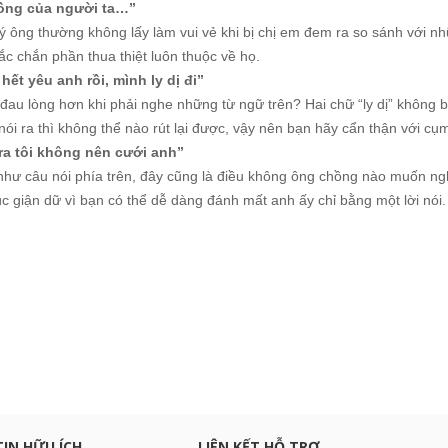
ồng của người ta…”
ý ông thường không lấy làm vui vẻ khi bị chị em đem ra so sánh với n
ắc chắn phần thua thiệt luôn thuộc về họ.
 hết yêu anh rồi, mình ly dị đi”
đau lòng hơn khi phải nghe những từ ngữ trên? Hai chữ “ly dị” không b
nói ra thì không thể nào rút lại được, vậy nên bạn hãy cẩn thận với cụm
 ra tôi không nên cưới anh”
như câu nói phía trên, đây cũng là điều không ông chồng nào muốn n
úc giận dữ vì bạn có thể dễ dàng đánh mất anh ấy chỉ bằng một lời nói.
:
c khuyến mại
TIN HỮU ÍCH
LIÊN KẾT HỖ TRỢ