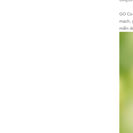
GO Co-
mạch, g
miễn d