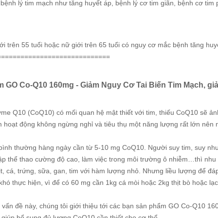
bệnh lý tim mạch như tăng huyết áp, bệnh lý cơ tim giãn, bệnh cơ tim p
i trên 55 tuổi hoặc nữ giới trên 65 tuổi có nguy cơ mắc bệnh tăng huy
=============================
m GO Co-Q10 160mg - Giảm Nguy Cơ Tai Biến Tim Mạch, giả
me Q10 (CoQ10) có mối quan hệ mật thiết với tim, thiếu CoQ10 sẽ ảnh
im hoạt động không ngừng nghỉ và tiêu thụ một năng lượng rất lớn nên
bình thường hàng ngày cần từ 5-10 mg CoQ10. Người suy tim, suy nhược
tập thể thao cường độ cao, làm việc trong môi trường ô nhiễm…thì nh
ịt, cá, trứng, sữa, gan, tim với hàm lượng nhỏ. Nhưng liều lượng để đ
 khó thực hiện, vì để có 60 mg cần 1kg cá mòi hoặc 2kg thịt bò hoặc lạc
õ vấn đề này, chúng tôi giới thiệu tới các bạn sản phẩm GO Co-Q10 1
giúp bổ sung đủ lượng CoQ10 cần thiết cho cơ thể.