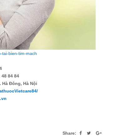
-tai-bien-tim-mach
4
 48 84 84
. Hà Đông, Hà Nội
athuocVietcare84/
4.vn
Share: