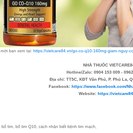
t mời bạn xem tại:
https://vietcare84.vn/go-co-q10-160mg-giam-nguy-co
NHÀ THUỐC VIETCARE8
Hotline/Zalo: 0904 153 009 - 0962
Địa chỉ: TT5C, KĐT Văn Phú, P. Phú La, Q
Facebook:
https://www.facebook.com/Nh
Website:
https://vietcare8
:
bổ tim
,
bổ tim Q10
,
cách nhận biết bệnh tim mạch
,