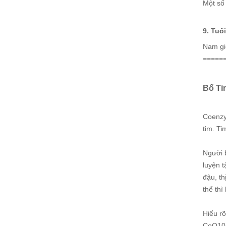
Một số 
9. Tuổi
Nam giớ
=====
Bổ Ti
Coenzy
tim. T
Người 
luyện 
đậu, th
thể thì
Hiểu r
CoQ10 