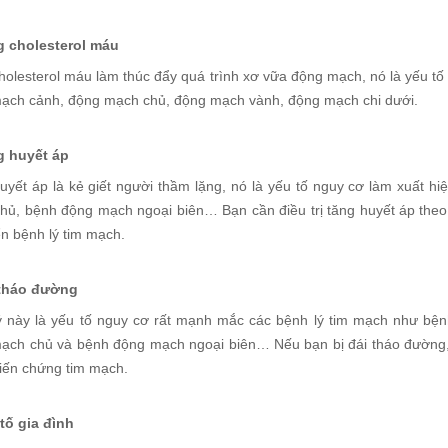
g cholesterol máu
holesterol máu làm thúc đẩy quá trình xơ vữa động mạch, nó là yếu tố
ạch cảnh, động mạch chủ, động mạch vành, động mạch chi dưới.
g huyết áp
uyết áp là kẻ giết người thầm lặng, nó là yếu tố nguy cơ làm xuất hi
hủ, bệnh động mạch ngoại biên… Bạn cần điều trị tăng huyết áp the
iển bệnh lý tim mạch.
 tháo đường
ý này là yếu tố nguy cơ rất mạnh mắc các bệnh lý tim mạch như bệ
ạch chủ và bệnh động mạch ngoại biên… Nếu bạn bị đái tháo đường, 
biến chứng tim mạch.
 tố gia đình