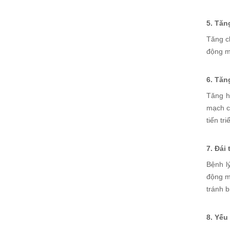
5. Tăn
Tăng c
động m
6. Tăn
Tăng h
mạch c
tiến tr
7. Đái
Bệnh l
động m
tránh 
8. Yếu