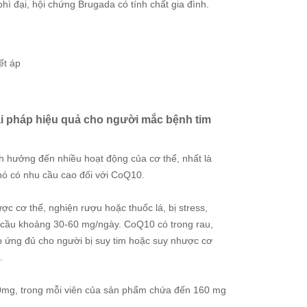
hì đại, hội chứng Brugada có tính chất gia đình.
ết áp
i pháp hiệu quả cho người mắc bệnh tim
 hưởng đến nhiều hoạt động của cơ thể, nhất là
 nó có nhu cầu cao đối với CoQ10.
 cơ thể, nghiện rượu hoặc thuốc lá, bị stress,
u cầu khoảng 30-60 mg/ngày. CoQ10 có trong rau,
áp ứng đủ cho người bị suy tim hoặc suy nhược cơ
.
60mg, trong mỗi viên của sản phẩm chứa đến 160 mg