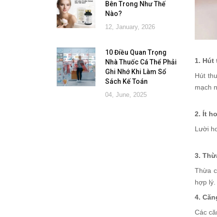
Bên Trong Như Thế
Nào?
12, January, 2026
10 Điều Quan Trọng
1. Hút
Nhà Thuốc Cá Thể Phải
Ghi Nhớ Khi Làm Sổ
Hút th
Sách Kế Toán
mạch n
04, June, 2025
2. Ít 
Lười h
3. Thừ
Thừa c
hợp lý.
4. Căn
Các că