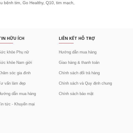
ệu bệnh tim
,
Go Healthy
,
Q10
,
tim mạch
,
c khuyến mại
TIN HỮU ÍCH
LIÊN KẾT HỖ TRỢ
Sức khỏe Phụ nữ
Hướng dẫn mua hàng
Sức khỏe Nam giới
Giao hàng & thanh toán
Chăm sóc gia đình
Chính sách đổi trả hàng
Tư vấn làm đẹp
Chính sách và Quy định chung
Hướng dẫn mua hàng
Chính sách bảo mật
Tin tức - Khuyến mại