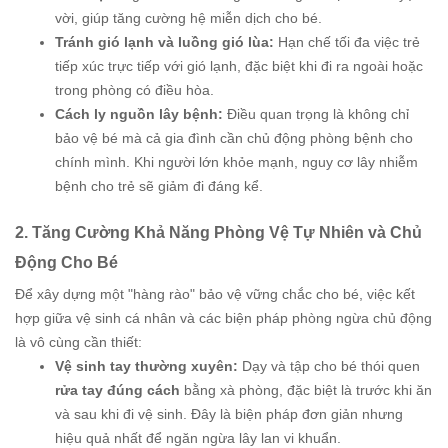
vời, giúp tăng cường hệ miễn dịch cho bé.
Tránh gió lạnh và luồng gió lùa:
Hạn chế tối đa việc trẻ
tiếp xúc trực tiếp với gió lạnh, đặc biệt khi đi ra ngoài hoặc
trong phòng có điều hòa.
Cách ly nguồn lây bệnh:
Điều quan trọng là không chỉ
bảo vệ bé mà cả gia đình cần chủ động phòng bệnh cho
chính mình. Khi người lớn khỏe mạnh, nguy cơ lây nhiễm
bệnh cho trẻ sẽ giảm đi đáng kể.
2. Tăng Cường Khả Năng Phòng Vệ Tự Nhiên và Chủ
Động Cho Bé
Để xây dựng một "hàng rào" bảo vệ vững chắc cho bé, việc kết
hợp giữa vệ sinh cá nhân và các biện pháp phòng ngừa chủ động
là vô cùng cần thiết:
Vệ sinh tay thường xuyên:
Dạy và tập cho bé thói quen
rửa tay đúng cách
bằng xà phòng, đặc biệt là trước khi ăn
và sau khi đi vệ sinh. Đây là biện pháp đơn giản nhưng
hiệu quả nhất để ngăn ngừa lây lan vi khuẩn.