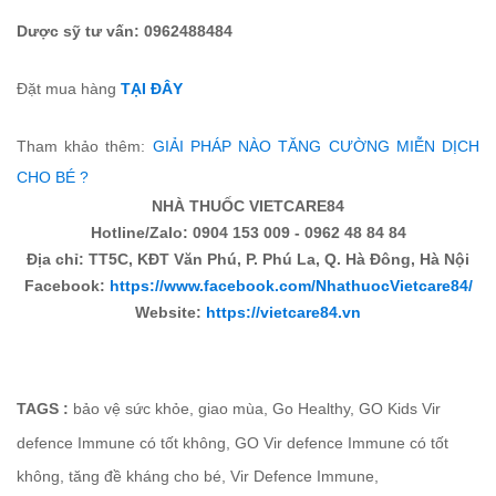
Dược sỹ tư vấn: 0962488484
Đặt mua hàng
TẠI ĐÂY
Tham khảo thêm:
GIẢI PHÁP NÀO TĂNG CƯỜNG MIỄN DỊCH
CHO BÉ ?
NHÀ THUỐC VIETCARE84
Hotline/Zalo: 0904 153 009 - 0962 48 84 84
Địa chỉ: TT5C, KĐT Văn Phú, P. Phú La, Q. Hà Đông, Hà Nội
Facebook:
https://www.facebook.com/NhathuocVietcare84/
Website:
https://vietcare84.vn
TAGS :
bảo vệ sức khỏe
,
giao mùa
,
Go Healthy
,
GO Kids Vir
defence Immune có tốt không
,
GO Vir defence Immune có tốt
không
,
tăng đề kháng cho bé
,
Vir Defence Immune
,