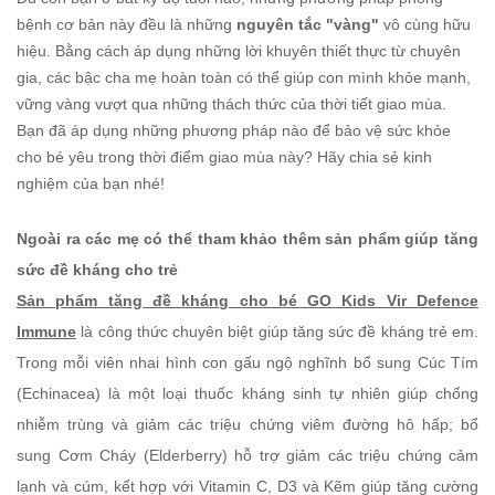
bệnh cơ bản này đều là những
nguyên tắc "vàng"
vô cùng hữu
hiệu. Bằng cách áp dụng những lời khuyên thiết thực từ chuyên
gia, các bậc cha mẹ hoàn toàn có thể giúp con mình khỏe mạnh,
vững vàng vượt qua những thách thức của thời tiết giao mùa.
Bạn đã áp dụng những phương pháp nào để bảo vệ sức khỏe
cho bé yêu trong thời điểm giao mùa này? Hãy chia sẻ kinh
nghiệm của bạn nhé!
Ngoài ra các mẹ có thể tham khảo thêm sản phẩm giúp tăng
sức đề kháng cho trẻ
Sản phẩm tăng đề kháng cho bé GO Kids Vir Defence
Immune
là công thức chuyên biệt giúp tăng sức đề kháng trẻ em.
Trong mỗi viên nhai hình con gấu ngộ nghĩnh bổ sung Cúc Tím
(Echinacea) là một loại thuốc kháng sinh tự nhiên giúp chống
nhiễm trùng và giảm các triệu chứng viêm đường hô hấp; bổ
sung Cơm Cháy (Elderberry) hỗ trợ giảm các triệu chứng cảm
lạnh và cúm, kết hợp với Vitamin C, D3 và Kẽm giúp tăng cường