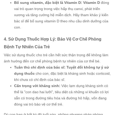
Bổ sung vitamin, đặc biệt là Vitamin D:
Vitamin D
đóng
vai trò quan trọng trong việc hấp thụ canxi, phát triển
xương và tăng cường hệ miễn dịch. Hãy tham khảo ý kiến
bác sĩ để bổ sung vitamin D theo nhu cầu dinh dưỡng của
con.
4. Sử Dụng Thuốc Hợp Lý: Bảo Vệ Cơ Chế Phòng
Bệnh Tự Nhiên Của Trẻ
Việc sử dụng thuốc cho trẻ cần hết sức thận trọng để không làm
ảnh hưởng đến cơ chế phòng bệnh tự nhiên của cơ thể bé.
Tuân thủ chỉ định của bác sĩ:
Tuyệt đối không tự ý sử
dụng thuốc
cho con, đặc biệt là kháng sinh hoặc corticoid,
khi chưa có chỉ định của bác sĩ.
Cẩn trọng với kháng sinh:
Việc lạm dụng kháng sinh có
thể là "con dao hai lưỡi", tiêu diệt cả những vi khuẩn có lợi
sẵn có trong đường tiêu hóa và đường hô hấp, vốn đang
đóng vai trò bảo vệ cơ thể trẻ.
Dù con bạn ở bất kỳ độ tuổi nào, những phương pháp phòng