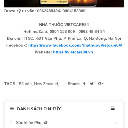
Dược sỹ tư vấn: 0962488484- 0904153009
NHÀ THUỐC VIETCARE84
Hotline/Zalo: 0904 153 009 - 0962 48 84 84
Địa chỉ: TT5C, KĐT Văn Phú, P. Phú La, Q. Hà Đông, Hà Nội
Facebook:
https://www.facebook.com/NhathuocVietcare84/
Website:
https://vietcare84.vn
TAGS :
Bổ não
,
New Zealand
,
Share:
DANH SÁCH TIN TỨC
Sức khỏe Phụ nữ