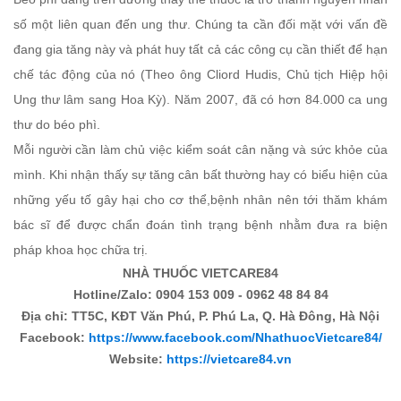
số một liên quan đến ung thư. Chúng ta cần đối mặt với vấn đề
đang gia tăng này và phát huy tất cả các công cụ cần thiết để hạn
chế tác động của nó (Theo ông Cliord Hudis, Chủ tịch Hiệp hội
Ung thư lâm sang Hoa Kỳ). Năm 2007, đã có hơn 84.000 ca ung
thư do béo phì.
Mỗi người cần làm chủ việc kiểm soát cân nặng và sức khỏe của
mình. Khi nhận thấy sự tăng cân bất thường hay có biểu hiện của
những yếu tố gây hại cho cơ thể,bệnh nhân nên tới thăm khám
bác sĩ để được chẩn đoán tình trạng bệnh nhằm đưa ra biện
pháp khoa học chữa trị.
NHÀ THUỐC VIETCARE84
Hotline/Zalo: 0904 153 009 - 0962 48 84 84
Địa chỉ: TT5C, KĐT Văn Phú, P. Phú La, Q. Hà Đông, Hà Nội
Facebook:
https://www.facebook.com/NhathuocVietcare84/
Website:
https://vietcare84.vn