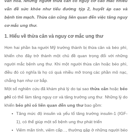
văn hóa. Những người thừa cân có nguy cơ cao mắc nhiều
vấn đề sức khỏe như tiểu đường týp 2, huyết áp cao và
bệnh tim mạch. Thừa cân cũng liên quan đến việc tăng nguy
cơ mắc ung thư.
1. Hiểu về thừa cân và nguy cơ mắc ung thư
Hơn hai phần ba người Mỹ trưởng thành bị thừa cân và béo phì,
khiến cho đây trở thành một chủ đề quan trọng đối với những
người mắc bệnh ung thư. Khi một người thừa cân hoặc béo phì,
điều đó có nghĩa là họ có quá nhiều mỡ trong các phần mô nạc,
chẳng hạn như cơ bắp.
Một số nghiên cứu đã khám phá lý do tại sao
thừa cân
hoặc
béo
phì
có thể làm tăng nguy cơ và tăng trưởng ung thư. Những lý do
khiến
béo phì có liên quan đến ung thư
bao gồm:
Tăng mức độ insulin và yếu tố tăng trưởng insulin-1 (IGF-
1), có thể giúp một số bệnh ung thư phát triển
Viêm mãn tính, viêm cấp..., thường gặp ở những người béo