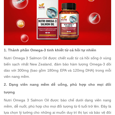
1. Thành phần Omega-3 tinh khiết từ cá hồi tự nhiên
Nutri Omega 3 Salmon Oil được chiết xuất từ cá hồi sống ở vùng
biển sạch nhất New Zealand, đảm bảo hàm lượng Omega-3 dồi
dào với 300mg (bao gồm 180mg EPA và 120mg DHA) trong mỗi
viên nang mềm.
2. Dạng viên nang mềm dễ uống, phù hợp cho mọi đối
tượng
Nutri Omega 3 Salmon Oil được bào chế dưới dạng viên nang
mềm, dễ nuốt, phù hợp cho mọi đối tượng từ 6 tuổi trở lên. Đây là
lựa chọn lý tưởng cho những ai muốn duy trì thị lực và bảo vệ đôi