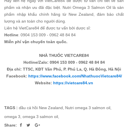
Hãy liên hệ ngay với VietCare84 để được tư vấn chi tiết về sản
phẩm và nhận ưu đãi đặc biệt. Nutri Omega 3 Salmon Oil là sản
phẩm nhập khẩu chính hãng từ New Zealand, đảm bảo chất
lượng và an toàn cho người dùng.
Liên hệ VietCare84 để được tư vấn bởi dược sĩ:
Hotline
: 0904 153 009 - 0962 48 84 84
Miễn phí vận chuyển toàn quốc.
NHÀ THUỐC VIETCARE84
Hotline/Zalo: 0904 153 009 - 0962 48 84 84
Địa chỉ: TT5C, KĐT Văn Phú, P. Phú La, Q. Hà Đông, Hà Nội
Facebook:
https://www.facebook.com/NhathuocVietcare84/
Website:
https://vietcare84.vn
TAGS :
dầu cá hồi New Zealand
,
Nutri omega 3 salmon oil
,
omega 3
,
omega 3 salmon oil
,
Share: