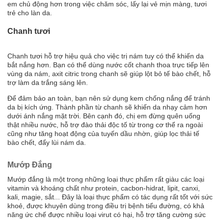
em chủ động hơn trong việc chăm sóc, lấy lại vẻ mịn màng, tươi
trẻ cho làn da.
Chanh tươi
Chanh tươi hỗ trợ hiệu quả cho việc trị nám tuy có thể khiến da
bắt nắng hơn. Bạn có thể dùng nước cốt chanh thoa trực tiếp lên
vùng da nám, axit citric trong chanh sẽ giúp lột bỏ tế bào chết, hỗ
trợ làm da trắng sáng lên.
Để đảm bảo an toàn, bạn nên sử dụng kem chống nắng để tránh
da bị kích ứng. Thành phần từ chanh sẽ khiến da nhạy cảm hơn
dưới ánh nắng mặt trời. Bên cạnh đó, chị em đừng quên uống
thật nhiều nước, hỗ trợ đào thải độc tố từ trong cơ thể ra ngoài
cũng như tăng hoạt động của tuyến dầu nhờn, giúp lọc thải tế
bào chết, đẩy lùi nám da.
Mướp Đắng
Mướp đắng là một trong những loại thực phẩm rất giàu các loại
vitamin và khoáng chất như protein, cacbon-hidrat, lipit, canxi,
kali, magie, sắt... Đây là loại thực phẩm có tác dụng rất tốt với sức
khoẻ, được khuyên dùng trong điều trị bệnh tiểu đường, có khả
năng ức chế được nhiều loại virut có hại, hỗ trợ tăng cường sức