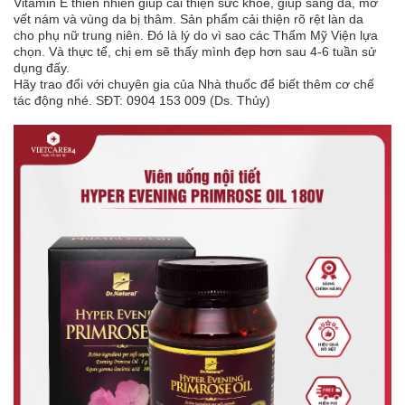
Vitamin E thiên nhiên giúp cải thiện sức khỏe, giúp sáng da, mờ
vết nám và vùng da bị thâm. Sản phẩm cải thiện rõ rệt làn da
cho phụ nữ trung niên. Đó là lý do vì sao các Thẩm Mỹ Viện lựa
chọn. Và thực tế, chị em sẽ thấy mình đẹp hơn sau 4-6 tuần sử
dụng đấy.
Hãy trao đổi với chuyên gia của Nhà thuốc để biết thêm cơ chế
tác động nhé. SĐT: 0904 153 009 (Ds. Thủy)