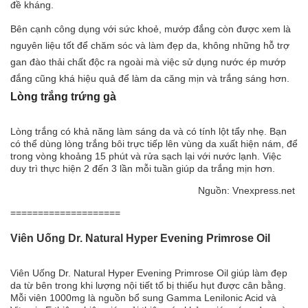
đề kháng.
Bên cạnh công dụng với sức khoẻ, mướp đắng còn được xem là
nguyên liệu tốt để chăm sóc và làm đẹp da, không những hỗ trợ
gan đào thải chất độc ra ngoài mà việc sử dụng nước ép mướp
đắng cũng khá hiệu quả để làm da căng mịn và trắng sáng hơn.
Lòng trắng trứng gà
Lòng trắng có khả năng làm sáng da và có tính lột tẩy nhẹ. Bạn
có thể dùng lòng trắng bôi trực tiếp lên vùng da xuất hiện nám, để
trong vòng khoảng 15 phút và rửa sạch lại với nước lạnh. Việc
duy trì thực hiện 2 đến 3 lần mỗi tuần giúp da trắng mịn hơn.
Nguồn: Vnexpress.net
====================
Viên Uống Dr. Natural Hyper Evening Primrose Oil
Viên Uống Dr. Natural Hyper Evening Primrose Oil giúp làm đẹp
da từ bên trong khi lượng nội tiết tố bị thiếu hụt được cân bằng.
Mỗi viên 1000mg là nguồn bổ sung Gamma Lenilonic Acid và