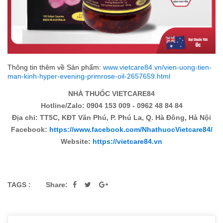
Thông tin thêm về Sản phẩm:
www.vietcare84.vn/vien-uong-tien-
man-kinh-hyper-evening-primrose-oil-2657659.html
NHÀ THUỐC VIETCARE84
Hotline/Zalo: 0904 153 009 - 0962 48 84 84
Địa chỉ: TT5C, KĐT Văn Phú, P. Phú La, Q. Hà Đông, Hà Nội
Facebook:
https://www.facebook.com/NhathuocVietcare84/
Website:
https://vietcare84.vn
TAGS :
Share: