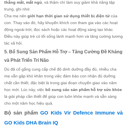
thẳng mắt, mất ngủ
, và thậm chí làm suy giảm khả năng tập
trung, ghi nhớ.
Cha mẹ nên
giới hạn thời gian sử dụng thiết bị điện tử
của
con. Thay vào đó, hãy khuyến khích con tham gia vào các hoạt
động ngoài trời, đọc sách hoặc các hoạt động sáng tạo khác.
Điều này giúp trẻ có lối sống lành mạnh hơn và tăng cường tương
tác xã hội.
5. Bổ Sung Sản Phẩm Hỗ Trợ – Tăng Cường Đề Kháng
và Phát Triển Trí Não
Dù đã cố gắng cung cấp chế độ dinh dưỡng đầy đủ, nhiều cha
mẹ vẫn gặp khó khăn trong việc đảm bảo con nhận đủ dưỡng
chất cần thiết, đặc biệt là trong giai đoạn chuyển giao vào năm
học mới. Lúc này, việc
bổ sung các sản phẩm hỗ trợ sức khỏe
là giải pháp cần thiết để giúp con luôn khỏe mạnh và sẵn sàng
cho một năm học hiệu quả.
Bộ sản phẩm
GO Kids Vir Defence Immune và
GO Kids DHA Brain IQ