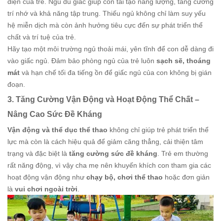
diện của trẻ. Ngủ đủ giấc giúp con tái tạo năng lượng, tăng cường
trí nhớ và khả năng tập trung. Thiếu ngủ không chỉ làm suy yếu
hệ miễn dịch mà còn ảnh hưởng tiêu cực đến sự phát triển thể
chất và trí tuệ của trẻ.
Hãy tạo một môi trường ngủ thoải mái, yên tĩnh để con dễ dàng đi
vào giấc ngủ. Đảm bảo phòng ngủ của trẻ luôn
sạch sẽ, thoáng
mát
và hạn chế tối đa tiếng ồn để giấc ngủ của con không bị gián
đoạn.
3. Tăng Cường Vận Động và Hoạt Động Thể Chất –
Nâng Cao Sức Đề Kháng
Vận động và thể dục thể thao
không chỉ giúp trẻ phát triển thể
lực mà còn là cách hiệu quả để giảm căng thẳng, cải thiện tâm
trạng và đặc biệt là
tăng cường sức đề kháng
. Trẻ em thường
rất năng động, vì vậy cha mẹ nên khuyến khích con tham gia các
hoạt động vận động như
chạy bộ, chơi thể thao
hoặc đơn giản
là
vui chơi ngoài trời
.