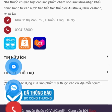
Nhà thuốc chuyên biệt các sản phẩm chăm sóc sức khỏe nhập khẩu
chính hãng từ các nước tiên tiến trên thế giới: Australia, New Zealand,
Châu Âu
Khu đô thị Văn Phú, P.Kiến Hưng, Hà Nội
0904153009
TIN HỮU ÍCH
LIÊN KẾT HỖ TRỢ
(*) Lưu ý: Tác dụng của sản phẩm tuỳ thuộc vào cơ địa mỗi người.
© Bản quyền thuộc về VietCare84
|
Cung cấp bởi
Sapo