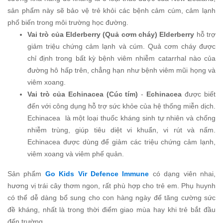
sản phẩm này sẽ bảo vệ trẻ khỏi các bệnh cảm cúm, cảm lạnh
phổ biến trong môi trường học đường.
Vai trò của Elderberry (Quả cơm cháy)
Elderberry
hỗ trợ
giảm triệu chứng cảm lạnh và cúm. Quả cơm cháy được
chỉ định trong bất kỳ bệnh viêm nhiễm catarrhal nào của
đường hô hấp trên, chẳng hạn như bệnh viêm mũi họng và
viêm xoang.
Vai trò của Echinacea (Cúc tím)
-
Echinacea
được biết
đến với công dụng hỗ trợ sức khỏe của hệ thống miễn dịch.
Echinacea là một loại thuốc kháng sinh tự nhiên và chống
nhiễm trùng, giúp tiêu diệt vi khuẩn, vi rút và nấm.
Echinacea được dùng để giảm các triệu chứng cảm lạnh,
viêm xoang và viêm phế quản.
Sản phẩm
Go Kids Vir Defence Immune
có dạng viên nhai,
hương vị trái cây thơm ngon, rất phù hợp cho trẻ em. Phụ huynh
có thể dễ dàng bổ sung cho con hàng ngày để tăng cường sức
đề kháng, nhất là trong thời điểm giao mùa hay khi trẻ bắt đầu
đến trường.