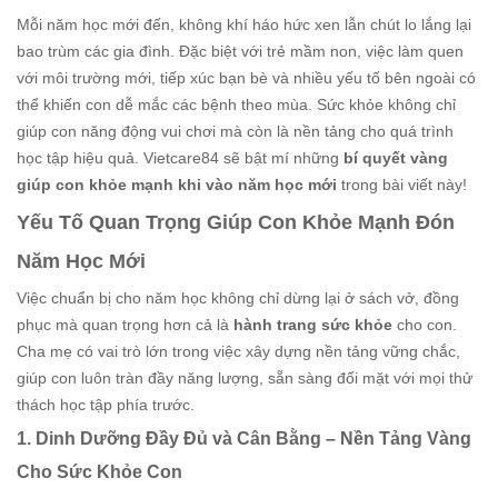
Mỗi năm học mới đến, không khí háo hức xen lẫn chút lo lắng lại
bao trùm các gia đình. Đặc biệt với trẻ mầm non, việc làm quen
với môi trường mới, tiếp xúc bạn bè và nhiều yếu tố bên ngoài có
thể khiến con dễ mắc các bệnh theo mùa. Sức khỏe không chỉ
giúp con năng động vui chơi mà còn là nền tảng cho quá trình
học tập hiệu quả. Vietcare84 sẽ bật mí những
bí quyết vàng
giúp con khỏe mạnh khi vào năm học mới
trong bài viết này!
Yếu Tố Quan Trọng Giúp Con Khỏe Mạnh Đón
Năm Học Mới
Việc chuẩn bị cho năm học không chỉ dừng lại ở sách vở, đồng
phục mà quan trọng hơn cả là
hành trang sức khỏe
cho con.
Cha mẹ có vai trò lớn trong việc xây dựng nền tảng vững chắc,
giúp con luôn tràn đầy năng lượng, sẵn sàng đối mặt với mọi thử
thách học tập phía trước.
1. Dinh Dưỡng Đầy Đủ và Cân Bằng – Nền Tảng Vàng
Cho Sức Khỏe Con