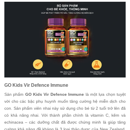
GO Kids Vir Defence Immune
Sản phẩm
GO Kids Vir Defence Immune
là một lựa chọn tuyệt
vời cho các bậc phụ huynh muốn tăng cường hệ miễn dịch cho
con. Sản phẩm viên nhai này sử dụng cho bé từ 2 tuổi trở lên đã
có khả năng nhai. Với thành phần chính là vitamin C, kẽm và
echinacea – các dưỡng chất đã được chứng minh là giúp tăng
cường khả năng đề kháng là 3 loại thảo dược của New Zealand,