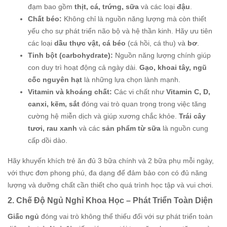
đạm bao gồm
thịt, cá, trứng, sữa
và các loại
đậu
.
Chất béo:
Không chỉ là nguồn năng lượng mà còn thiết
yếu cho sự phát triển não bộ và hệ thần kinh. Hãy ưu tiên
các loại
dầu thực vật, cá béo
(cá hồi, cá thu) và
bơ
.
Tinh bột (carbohydrate):
Nguồn năng lượng chính giúp
con duy trì hoạt động cả ngày dài.
Gạo, khoai tây, ngũ
cốc nguyên hạt
là những lựa chọn lành mạnh.
Vitamin và khoáng chất:
Các vi chất như
Vitamin C, D,
canxi, kẽm, sắt
đóng vai trò quan trọng trong việc tăng
cường hệ miễn dịch và giúp xương chắc khỏe.
Trái cây
tươi, rau xanh
và các
sản phẩm từ sữa
là nguồn cung
cấp dồi dào.
Hãy khuyến khích trẻ ăn đủ 3 bữa chính và 2 bữa phụ mỗi ngày,
với thực đơn phong phú, đa dạng để đảm bảo con có đủ năng
lượng và dưỡng chất cần thiết cho quá trình học tập và vui chơi.
2. Chế Độ Ngủ Nghỉ Khoa Học – Phát Triển Toàn Diện
Giấc ngủ
đóng vai trò không thể thiếu đối với sự phát triển toàn