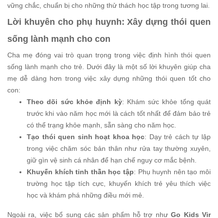
vững chắc, chuẩn bị cho những thử thách học tập trong tương lai.
Lời khuyên cho phụ huynh: Xây dựng thói quen
sống lành mạnh cho con
Cha mẹ đóng vai trò quan trọng trong việc định hình thói quen
sống lành mạnh cho trẻ. Dưới đây là một số lời khuyên giúp cha
mẹ dễ dàng hơn trong việc xây dựng những thói quen tốt cho
con:
Theo dõi sức khỏe định kỳ
: Khám sức khỏe tổng quát
trước khi vào năm học mới là cách tốt nhất để đảm bảo trẻ
có thể trạng khỏe mạnh, sẵn sàng cho năm học.
Tạo thói quen sinh hoạt khoa học
: Dạy trẻ cách tự lập
trong việc chăm sóc bản thân như rửa tay thường xuyên,
giữ gìn vệ sinh cá nhân để hạn chế nguy cơ mắc bệnh.
Khuyến khích tinh thần học tập
: Phụ huynh nên tạo môi
trường học tập tích cực, khuyến khích trẻ yêu thích việc
học và khám phá những điều mới mẻ.
Ngoài ra, việc bổ sung các sản phẩm hỗ trợ như
Go Kids Vir