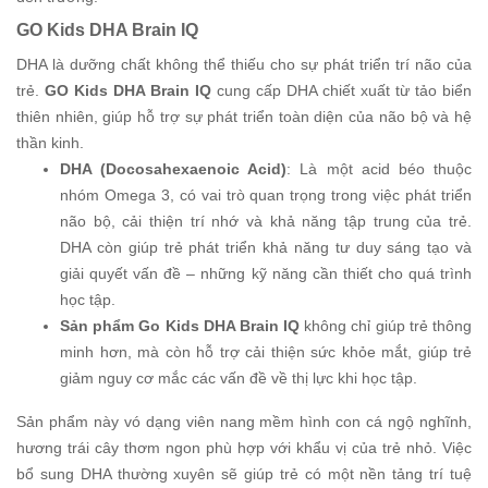
GO Kids DHA Brain IQ
DHA là dưỡng chất không thể thiếu cho sự phát triển trí não của
trẻ.
GO Kids DHA Brain IQ
cung cấp DHA chiết xuất từ tảo biển
thiên nhiên, giúp hỗ trợ sự phát triển toàn diện của não bộ và hệ
thần kinh.
DHA (Docosahexaenoic Acid)
: Là một acid béo thuộc
nhóm Omega 3, có vai trò quan trọng trong việc phát triển
não bộ, cải thiện trí nhớ và khả năng tập trung của trẻ.
DHA còn giúp trẻ phát triển khả năng tư duy sáng tạo và
giải quyết vấn đề – những kỹ năng cần thiết cho quá trình
học tập.
Sản phẩm Go Kids DHA Brain IQ
không chỉ giúp trẻ thông
minh hơn, mà còn hỗ trợ cải thiện sức khỏe mắt, giúp trẻ
giảm nguy cơ mắc các vấn đề về thị lực khi học tập.
Sản phẩm này vó dạng viên nang mềm hình con cá ngộ nghĩnh,
hương trái cây thơm ngon phù hợp với khẩu vị của trẻ nhỏ. Việc
bổ sung DHA thường xuyên sẽ giúp trẻ có một nền tảng trí tuệ