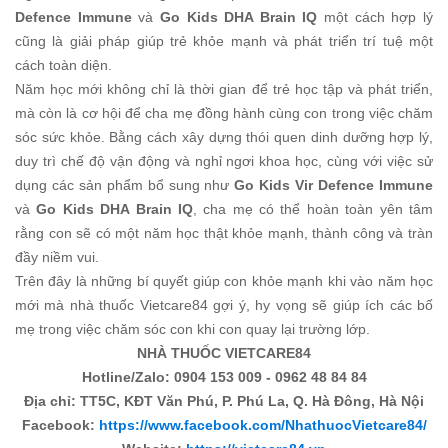
Defence Immune
và
Go Kids DHA Brain IQ
một cách hợp lý
cũng là giải pháp giúp trẻ khỏe mạnh và phát triển trí tuệ một
cách toàn diện.
Năm học mới không chỉ là thời gian để trẻ học tập và phát triển,
mà còn là cơ hội để cha mẹ đồng hành cùng con trong việc chăm
sóc sức khỏe. Bằng cách xây dựng thói quen dinh dưỡng hợp lý,
duy trì chế độ vận động và nghỉ ngơi khoa học, cùng với việc sử
dụng các sản phẩm bổ sung như
Go Kids Vir Defence Immune
và
Go Kids DHA Brain IQ
, cha mẹ có thể hoàn toàn yên tâm
rằng con sẽ có một năm học thật khỏe mạnh, thành công và tràn
đầy niềm vui.
Trên đây là những bí quyết giúp con khỏe mạnh khi vào năm học
mới mà nhà thuốc Vietcare84 gợi ý, hy vọng sẽ giúp ích các bố
mẹ trong việc chăm sóc con khi con quay lại trường lớp.
NHÀ THUỐC VIETCARE84
Hotline/Zalo: 0904 153 009 - 0962 48 84 84
Địa chỉ: TT5C, KĐT Văn Phú, P. Phú La, Q. Hà Đông, Hà Nội
Facebook:
https://www.facebook.com/NhathuocVietcare84/