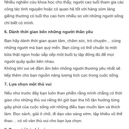
Nhiều nghiên cứu khoa học cho thấy, người cao tuổi tham gia các
công tác tình nguyện hoặc có quan hệ tốt với hàng xóm láng
giềng thường có tuổi thọ cao hơn nhiều so với những người sống
chỉ biết có mình.
6. Dành thời gian bên những người thân yêu
Bạn hãy dành thời gian quan tâm, chăm sóc, trò chuyện… cùng
những người mà bạn quý mến. Bạn cũng có thể chuẩn bị một
bữa thật ngon hoặc sắp xếp một buổi tụ tập đông đủ để mọi
người quây quần bên nhau.
Không khí vui vẻ đầm ấm bên những người thương yêu nhất sẽ
tiếp thêm cho bạn nguồn năng lượng tích cực trong cuộc sống.
7. Lựa chọn một thú vui
Nếu như trước đây bạn luôn than phiền rằng mình chẳng có thời
gian cho những thú vui riêng thì giờ bạn tha hồ tận hưởng từng
giây phút của cuộc sống với những điều bạn muốn làm và thích
làm. Đọc sách, giải ô chữ, đi dạo vào sáng sớm, tập khiêu vũ thể
thao… có vô vàn thú vui cho bạn lựa chọn.