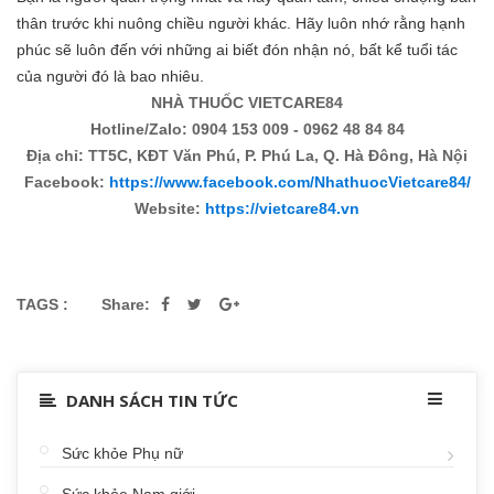
thân trước khi nuông chiều người khác. Hãy luôn nhớ rằng hạnh
phúc sẽ luôn đến với những ai biết đón nhận nó, bất kể tuổi tác
của người đó là bao nhiêu.
NHÀ THUỐC VIETCARE84
Hotline/Zalo: 0904 153 009 - 0962 48 84 84
Địa chỉ: TT5C, KĐT Văn Phú, P. Phú La, Q. Hà Đông, Hà Nội
Facebook:
https://www.facebook.com/NhathuocVietcare84/
Website:
https://vietcare84.vn
TAGS :
Share:
DANH SÁCH TIN TỨC
Sức khỏe Phụ nữ
Sức khỏe Nam giới