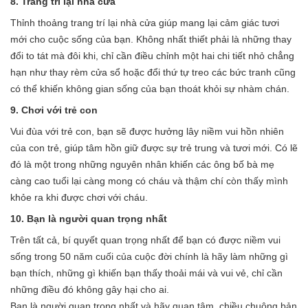
8. Trang trí lại nhà cửa
Thỉnh thoảng trang trí lại nhà cửa giúp mang lại cảm giác tươi
mới cho cuộc sống của bạn. Không nhất thiết phải là những thay
đổi to tát mà đôi khi, chỉ cần điều chỉnh một hai chi tiết nhỏ chẳng
hạn như thay rèm cửa sổ hoặc đổi thứ tự treo các bức tranh cũng
có thể khiến không gian sống của bạn thoát khỏi sự nhàm chán.
9. Chơi với trẻ con
Vui đùa với trẻ con, bạn sẽ được hưởng lây niềm vui hồn nhiên
của con trẻ, giúp tâm hồn giữ được sự trẻ trung và tươi mới. Có lẽ
đó là một trong những nguyên nhân khiến các ông bố bà mẹ
càng cao tuổi lại càng mong có cháu và thậm chí còn thấy mình
khỏe ra khi được chơi với cháu.
10. Bạn là người quan trọng nhất
Trên tất cả, bí quyết quan trọng nhất để bạn có được niềm vui
sống trong 50 năm cuối của cuộc đời chính là hãy làm những gì
bạn thích, những gì khiến bạn thấy thoải mái và vui vẻ, chỉ cần
những điều đó không gây hại cho ai.
Bạn là người quan trọng nhất và hãy quan tâm, chiều chuộng bản