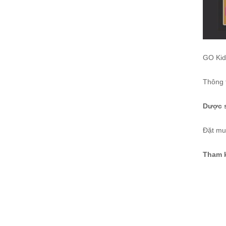
GO Kids
Thông t
Dược s
Đặt m
Tham 