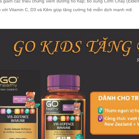
và giảm các triệu chứng viêm đường hô hấp; bổ sung Cơm Cháy (Elderb
p với Vitamin C, D3 và Kẽm giúp tăng cường hệ miễn dịch mạnh mẽ.