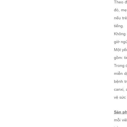
Theo đ
đó, mẹ
nếu tr
tiếng.
Không c
giờ ng
Một yế
gồm: ti
Trong 
miễn d
bệnh t
canxi,
vệ sức 
Sản ph
mỗi vi