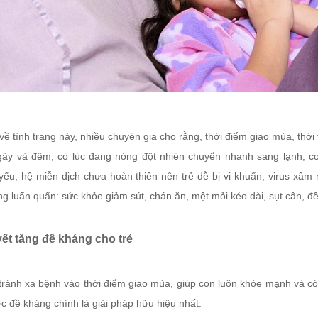
 về tình trạng này, nhiều chuyên gia cho rằng, thời điểm giao mùa, thời
gày và đêm, có lúc đang nóng đột nhiên chuyển nhanh sang lạnh, cơ 
yếu, hệ miễn dịch chưa hoàn thiên nên trẻ dễ bị vi khuẩn, virus xâm 
ng luẩn quẩn: sức khỏe giảm sút, chán ăn, mệt mỏi kéo dài, sụt cân, đ
yết tăng đề kháng cho trẻ
tránh xa bệnh vào thời điểm giao mùa, giúp con luôn khỏe mạnh và có 
c đề kháng chính là giải pháp hữu hiệu nhất.