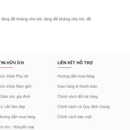
:
tăng đề kháng cho bé
,
tăng đề kháng cho trẻ
,
đề
c khuyến mại
TIN HỮU ÍCH
LIÊN KẾT HỖ TRỢ
Sức khỏe Phụ nữ
Hướng dẫn mua hàng
Sức khỏe Nam giới
Giao hàng & thanh toán
Chăm sóc gia đình
Chính sách đổi trả hàng
Tư vấn làm đẹp
Chính sách và Quy định chung
Hướng dẫn mua hàng
Chính sách bảo mật
Tin tức - Khuyến mại