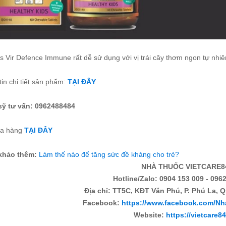
 Vir Defence Immune rất dễ sử dụng với vị trái cây thơm ngon tự nhiên,
in chi tiết sản phẩm:
TẠI ĐÂY
ỹ tư vấn: 0962488484
ua hàng
TẠI ĐÂY
khảo thêm:
Làm thế nào để tăng sức đề kháng cho trẻ?
NHÀ THUỐC VIETCARE8
Hotline/Zalo: 0904 153 009 - 0962
Địa chỉ: TT5C, KĐT Văn Phú, P. Phú La, Q
Facebook:
https://www.facebook.com/Nh
Website:
https://vietcare8