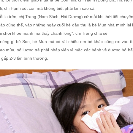
m, tới thời điểm giao mùa là bé Son nhà chị Hạnh (Đống Đa, Hà Nội) l
i, chị Hạnh xót con mà không biết phải làm sao cả.
i lo trên, chị Trang (Nam Sách, Hải Dương) cứ mỗi khi thời tiết chuyển
o cũng thế, vào những ngày cuối hè đầu thu là bé Mun nhà mình lại lă
ui chơi khỏe mạnh mà thấy chạnh lòng”, chị Trang chia sẻ
riêng gì bé Son, bé Mun mà có rất nhiều em bé khác cũng rơi vào tìn
ao mùa, số lượng trẻ phải nhập viện vì mắc các bệnh về đường hô hấp,
 gấp 2-3 lần bình thường.