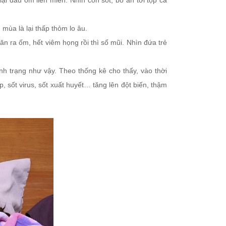
ại đau ốm liên miên. Nhìn con sốt, bỏ ăn tới tọp cả
 mùa là lại thấp thỏm lo âu.
n ra ốm, hết viêm họng rồi thì sổ mũi. Nhìn đứa trẻ
h trạng như vậy. Theo thống kê cho thấy, vào thời
 sốt virus, sốt xuất huyết… tăng lên đột biến, thậm