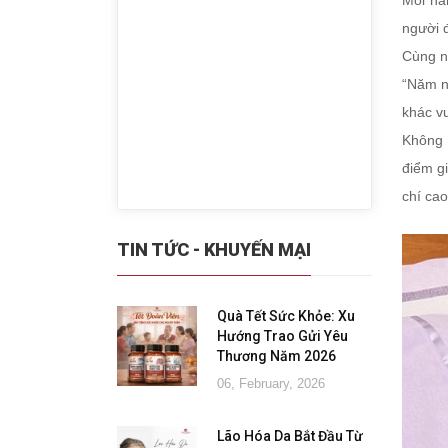
Mỗi nă
người đ
Cùng nỗ
“Năm nà
khác v
Không 
điểm gi
chí cao
TIN TỨC - KHUYẾN MẠI
Quà Tết Sức Khỏe: Xu
Hướng Trao Gửi Yêu
Thương Năm 2026
06, February, 2026
Lão Hóa Da Bắt Đầu Từ