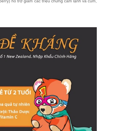
erry) hỗ trợ giảm các triệu chứng cảm lạnh và cúm,