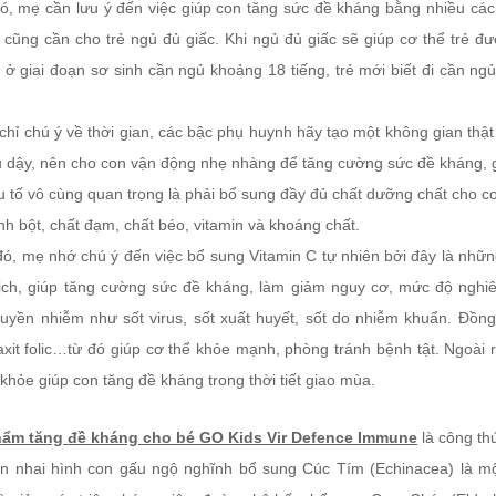
ó, mẹ cần lưu ý đến việc giúp con tăng sức đề kháng bằng nhiều cá
 cũng cần cho trẻ ngủ đủ giấc. Khi ngủ đủ giấc sẽ giúp cơ thể trẻ đ
ẻ ở giai đoạn sơ sinh cần ngủ khoảng 18 tiếng, trẻ mới biết đi cần n
hỉ chú ý về thời gian, các bậc phụ huynh hãy tạo một không gian thật
ủ dậy, nên cho con vận động nhẹ nhàng để tăng cường sức đề kháng, gi
u tố vô cùng quan trọng là phải bổ sung đầy đủ chất dưỡng chất cho 
nh bột, chất đạm, chất béo, vitamin và khoáng chất.
đó, mẹ nhớ chú ý đến việc bổ sung Vitamin C tự nhiên bởi đây là nhữ
ịch, giúp tăng cường sức đề kháng, làm giảm nguy cơ, mức độ nghi
ruyền nhiễm như sốt virus, sốt xuất huyết, sốt do nhiễm khuẩn. Đồng 
 axit folic…từ đó giúp cơ thể khỏe mạnh, phòng tránh bệnh tật. Ngoà
khỏe giúp con tăng đề kháng trong thời tiết giao mùa.
ẩm tăng đề kháng cho bé GO Kids Vir Defence Immune
là công th
ên nhai hình con gấu ngộ nghĩnh bổ sung Cúc Tím (Echinacea) là mộ