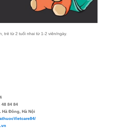
 trẻ từ 2 tuổi nhai từ 1-2 viên/ngày.
4
 48 84 84
. Hà Đông, Hà Nội
athuocVietcare84/
4.vn