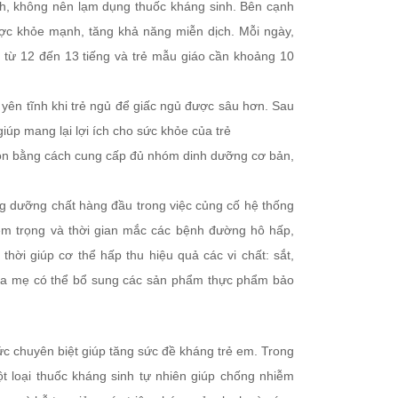
ch, không nên lạm dụng thuốc kháng sinh. Bên cạnh
ược khỏe mạnh, tăng khả năng miễn dịch. Mỗi ngày,
gủ từ 12 đến 13 tiếng và trẻ mẫu giáo cần khoảng 10
 yên tĩnh khi trẻ ngủ để giấc ngủ được sâu hơn. Sau
úp mang lại lợi ích cho sức khỏe của trẻ
con bằng cách cung cấp đủ nhóm dinh dưỡng cơ bản,
ng dưỡng chất hàng đầu trong việc củng cố hệ thống
êm trọng và thời gian mắc các bệnh đường hô hấp,
thời giúp cơ thể hấp thu hiệu quả các vi chất: sắt,
i ra mẹ có thể bổ sung các sản phẩm thực phẩm bảo
ức chuyên biệt giúp tăng sức đề kháng trẻ em. Trong
t loại thuốc kháng sinh tự nhiên giúp chống nhiễm