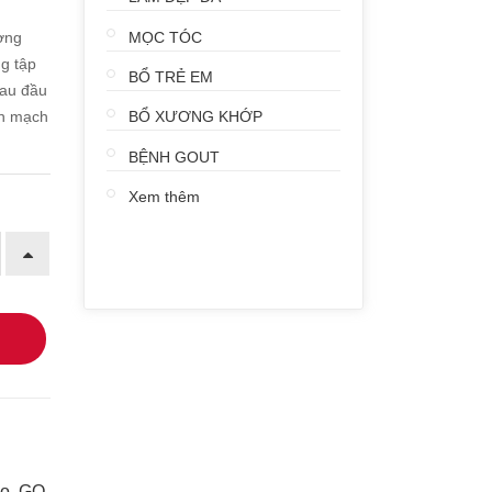
MỌC TÓC
ờng
ng tập
BỔ TRẺ EM
đau đầu
ến mạch
BỔ XƯƠNG KHỚP
BỆNH GOUT
Xem thêm
go
,
GO