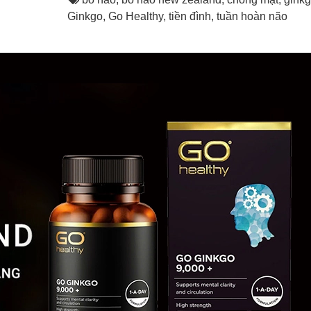
Ginkgo
,
Go Healthy
,
tiền đình
,
tuần hoàn não