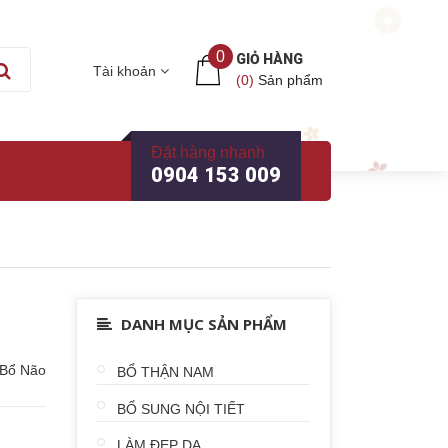
0
GIỎ HÀNG
Tài khoản
(
0
)
Sản phẩm
Đặt hàng nhanh
0904 153 009
O
DANH MỤC SẢN PHẨM
Bổ Não
BỔ THẬN NAM
BỔ SUNG NỘI TIẾT
LÀM ĐẸP DA