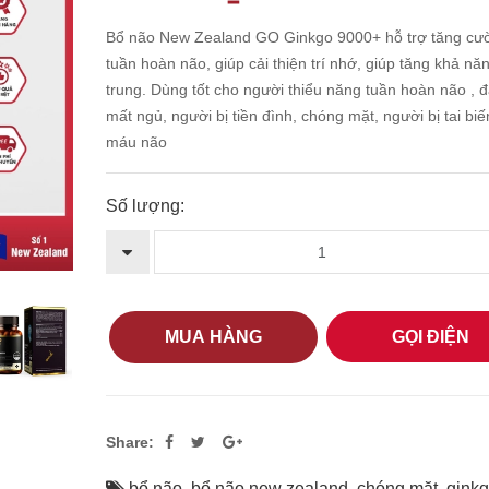
Bổ não New Zealand GO Ginkgo 9000+ hỗ trợ tăng cư
tuần hoàn não, giúp cải thiện trí nhớ, giúp tăng khả nă
trung. Dùng tốt cho người thiểu năng tuần hoàn não , 
mất ngủ, người bị tiền đình, chóng mặt, người bị tai bi
máu não
Số lượng:
MUA HÀNG
GỌI ĐIỆN
Share:
bổ não
,
bổ não new zealand
,
chóng mặt
,
gink