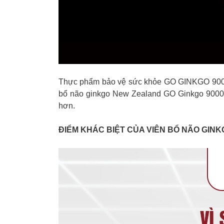
Thực phẩm bảo vệ sức khỏe GO GINKGO 9000+ đ
bổ não ginkgo New Zealand GO Ginkgo 9000+ k
hơn.
ĐIỂM KHÁC BIỆT CỦA VIÊN BỔ NÃO GIN