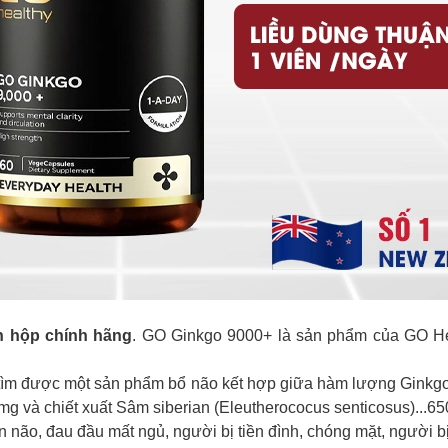
n hộp chính hãng
. GO Ginkgo 9000+ là sản phẩm của GO He
tìm được một sản phẩm bổ não kết hợp giữa hàm lượng Ginkgo 
g và chiết xuất Sâm siberian (Eleutherococus senticosus)...6
 não, đau đầu mất ngủ, người bị tiền đình, chóng mặt, người b