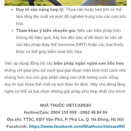
Duy trì cân nặng hợp lý:
Thừa cân hoặc béo phì có thể
làm tăng tần suất và mức độ nghiêm trọng của các cơn bốc
hỏa.
Tham khảo ý kiến chuyên gia:
Nếu các biện pháp trên
không đủ hiệu quả, hãy tìm đến bác sĩ để được tư vấn về
các liệu pháp thay thế hormone (HRT) hoặc các loại thuốc
khác có thể giúp kiểm soát bốc hỏa.
Việc áp dụng đồng bộ các
biện pháp ngăn ngừa cơn bốc hỏa
không chỉ giúp phụ nữ vượt qua giai đoạn mãn kinh một cách nhẹ
nhàng hơn mà còn góp phần nâng cao chất lượng cuộc sống,
duy trì sức khỏe thể chất và tinh thần ổn định. Hãy chủ động lắng
nghe cơ thể và lựa chọn những giải pháp phù hợp nhất cho mình.
NHÀ THUỐC VIETCARE84
Hotline/Zalo: 0904 153 009 - 0962 48 84 84
Địa chỉ: TT5C, KĐT Văn Phú, P. Phú La, Q. Hà Đông, Hà Nội
Facebook:
https://www.facebook.com/NhathuocVietcare84/