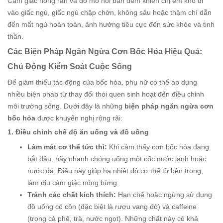
Cảm giác nóng ran và đổ mồ hôi ban đêm khiến chị em khó đi
vào giấc ngủ, giấc ngủ chập chờn, không sâu hoặc thậm chí dẫn
đến mất ngủ hoàn toàn, ảnh hưởng tiêu cực đến sức khỏe và tinh
thần.
Các Biện Pháp Ngăn Ngừa Cơn Bốc Hỏa Hiệu Quả:
Chủ Động Kiểm Soát Cuộc Sống
Để giảm thiểu tác động của bốc hỏa, phụ nữ có thể áp dụng
nhiều biện pháp từ thay đổi thói quen sinh hoạt đến điều chỉnh
môi trường sống. Dưới đây là những
biện pháp ngăn ngừa cơn
bốc hỏa
được khuyến nghị rộng rãi:
1. Điều chỉnh chế độ ăn uống và đồ uống
Làm mát cơ thể tức thì:
Khi cảm thấy cơn bốc hỏa đang
bắt đầu, hãy nhanh chóng uống một cốc nước lạnh hoặc
nước đá. Điều này giúp hạ nhiệt độ cơ thể từ bên trong,
làm dịu cảm giác nóng bừng.
Tránh các chất kích thích:
Hạn chế hoặc ngừng sử dụng
đồ uống có cồn (đặc biệt là rượu vang đỏ) và caffeine
(trong cà phê, trà, nước ngọt). Những chất này có khả