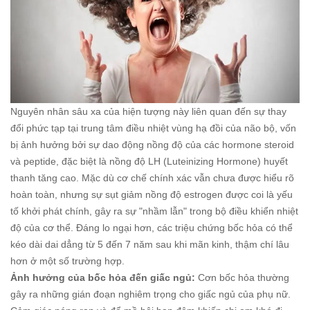
Nguyên nhân sâu xa của hiện tượng này liên quan đến sự thay
đổi phức tạp tại trung tâm điều nhiệt vùng hạ đồi của não bộ, vốn
bị ảnh hưởng bởi sự dao động nồng độ của các hormone steroid
và peptide, đặc biệt là nồng độ LH (Luteinizing Hormone) huyết
thanh tăng cao. Mặc dù cơ chế chính xác vẫn chưa được hiểu rõ
hoàn toàn, nhưng sự sụt giảm nồng độ estrogen được coi là yếu
tố khởi phát chính, gây ra sự "nhầm lẫn" trong bộ điều khiển nhiệt
độ của cơ thể. Đáng lo ngại hơn, các triệu chứng bốc hỏa có thể
kéo dài dai dẳng từ 5 đến 7 năm sau khi mãn kinh, thậm chí lâu
hơn ở một số trường hợp.
Ảnh hưởng của bốc hỏa đến giấc ngủ:
Cơn bốc hỏa thường
gây ra những gián đoạn nghiêm trọng cho giấc ngủ của phụ nữ.