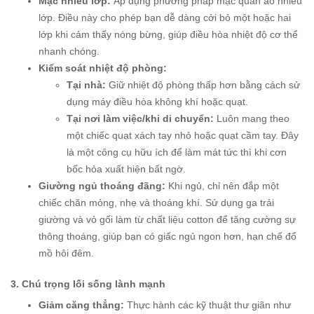
Mặc nhiều lớp:
Áp dụng phương pháp mặc quần áo nhiều
lớp. Điều này cho phép bạn dễ dàng cởi bỏ một hoặc hai
lớp khi cảm thấy nóng bừng, giúp điều hòa nhiệt độ cơ thể
nhanh chóng.
Kiểm soát nhiệt độ phòng:
Tại nhà:
Giữ nhiệt độ phòng thấp hơn bằng cách sử
dụng máy điều hòa không khí hoặc quạt.
Tại nơi làm việc/khi di chuyển:
Luôn mang theo
một chiếc quạt xách tay nhỏ hoặc quạt cầm tay. Đây
là một công cụ hữu ích để làm mát tức thì khi cơn
bốc hỏa xuất hiện bất ngờ.
Giường ngủ thoáng đãng:
Khi ngủ, chỉ nên đắp một
chiếc chăn mỏng, nhẹ và thoáng khí. Sử dụng ga trải
giường và vỏ gối làm từ chất liệu cotton để tăng cường sự
thông thoáng, giúp bạn có giấc ngủ ngon hơn, hạn chế đổ
mồ hôi đêm.
3. Chú trọng lối sống lành mạnh
Giảm căng thẳng:
Thực hành các kỹ thuật thư giãn như