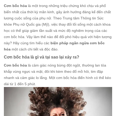
Cơn bốc hỏa
là một trong những triệu chứng khó chịu và phổ
biến nhất của thời kỳ mãn kinh, gây ảnh hưởng đáng kể đến chất
lượng cuộc sống của phụ nữ. Theo Trung tâm Thông tin Sức
khỏe Phụ nữ Quốc gia (Mỹ), việc thay đổi lối sống một cách khoa
học có thể giúp giảm tần suất và mức độ nghiêm trọng của các
cơn bốc hỏa. Vậy làm thế nào để đối phó hiệu quả với hiện tượng
này? Hãy cùng tìm hiểu các
biện pháp ngăn ngừa cơn bốc
hỏa
một cách chi tiết và độc đáo.
Cơn bốc hỏa là gì và tại sao lại xảy ra?
Cơn bốc hỏa
là cảm giác nóng bừng đột ngột, thường lan tỏa
khắp vùng ngực và mặt, đôi khi kèm theo đổ mồ hôi, tim đập
nhanh và cảm giác lo lắng. Một cơn bốc hỏa điển hình có thể kéo
dài từ 1 đến 5 phút.